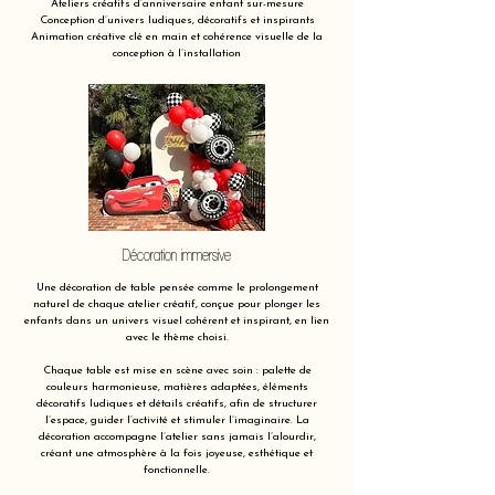
Ateliers créatifs d’anniversaire enfant sur-mesure
Conception d’univers ludiques, décoratifs et inspirants
Animation créative clé en main et cohérence visuelle de la
conception à l’installation
Décoration immersive
Une décoration de table pensée comme le prolongement
naturel de chaque atelier créatif, conçue pour plonger les
enfants dans un univers visuel cohérent et inspirant, en lien
avec le thème choisi.
Chaque table est mise en scène avec soin : palette de
couleurs harmonieuse, matières adaptées, éléments
décoratifs ludiques et détails créatifs, afin de structurer
l’espace, guider l’activité et stimuler l’imaginaire. La
décoration accompagne l’atelier sans jamais l’alourdir,
créant une atmosphère à la fois joyeuse, esthétique et
fonctionnelle.