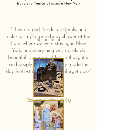
travers la France et jusqu'a New York
"They created the decor, florals, and
cake for my surprise baby shower at the
hotel where we were staying in New
York, and everything was absolutely
beautiful. Every detail felt so thoughtful
and deeply touching. It truly made the
day feel extra special and unforgettable."
KERSTIN HAHN
Baby shower - New York City