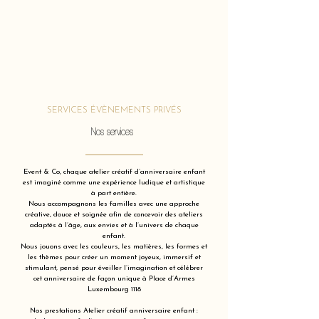
SERVICES ÉVÈNEMENTS PRIVÉS
Nos services
Event & Co, chaque atelier créatif d’anniversaire enfant
est imaginé comme une expérience ludique et artistique
à part entière.
Nous accompagnons les familles avec une approche
créative, douce et soignée afin de concevoir des ateliers
adaptés à l’âge, aux envies et à l’univers de chaque
enfant.
Nous jouons avec les couleurs, les matières, les formes et
les thèmes pour créer un moment joyeux, immersif et
stimulant, pensé pour éveiller l’imagination et célébrer
cet anniversaire de façon unique à Place d’Armes
Luxembourg 1118
Nos prestations Atelier créatif anniversaire enfant :