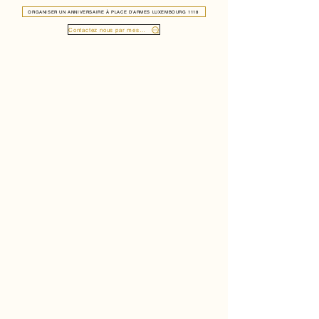
ORGANISER UN ANNIVERSAIRE À PLACE D’ARMES LUXEMBOURG 1118
Contactez nous par message