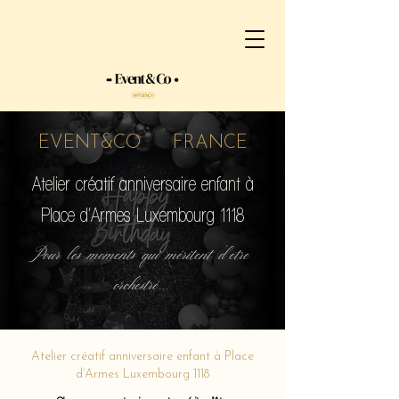
EVENT&CO FRANCE
Atelier créatif anniversaire enfant à
Place d’Armes Luxembourg 1118
Pour les moments qui méritent d'etre
orchestré...
Atelier créatif anniversaire enfant à Place
d’Armes Luxembourg 1118