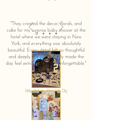
"They created the decor, florals, and
cake for my surprise baby shower at the
hotel where we were staying in New
York, and everything was absolutely
beautiful. Every detail felt so thoughtful
and deeply touching. It truly made the
day feel extra special and unforgettable."
KERSTIN HAHN
Baby shower - New York City