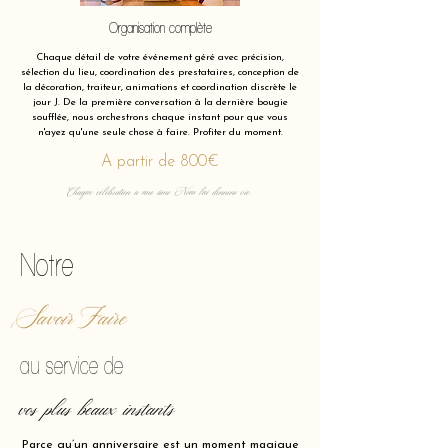
Organisation complète
Chaque détail de votre événement géré avec précision,
sélection du lieu, coordination des prestataires, conception de
la décoration, traiteur, animations et coordination discrète le
jour J. De la première conversation à la dernière bougie
soufflée, nous orchestrons chaque instant pour que vous
n'ayez qu'une seule chose à faire. Profiter du moment.
A partir de 800€
Chaque célébration a une âme. Nous lui donnons vie.
Notre
Savoir Faire
au service de
vos plus beaux instants
Parce qu’un anniversaire est un moment magique