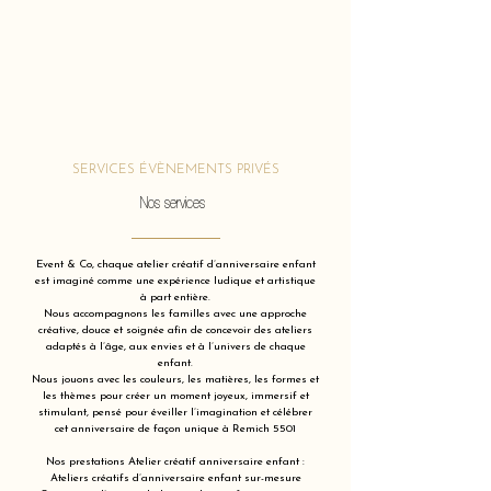
SERVICES ÉVÈNEMENTS PRIVÉS
Nos services
Event & Co, chaque atelier créatif d’anniversaire enfant
est imaginé comme une expérience ludique et artistique
à part entière.
Nous accompagnons les familles avec une approche
créative, douce et soignée afin de concevoir des ateliers
adaptés à l’âge, aux envies et à l’univers de chaque
enfant.
Nous jouons avec les couleurs, les matières, les formes et
les thèmes pour créer un moment joyeux, immersif et
stimulant, pensé pour éveiller l’imagination et célébrer
cet anniversaire de façon unique à Remich 5501
Nos prestations Atelier créatif anniversaire enfant :
Ateliers créatifs d’anniversaire enfant sur-mesure