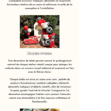
Conception d’univers ludiques, décoratifs et inspirants
Animation créative clé en main et cohérence visuelle de la
conception à l’installation
Décoration immersive
Une décoration de table pensée comme le prolongement
naturel de chaque atelier créatif, conçue pour plonger les
enfants dans un univers visuel cohérent et inspirant, en lien
avec le thème choisi.
Chaque table est mise en scène avec soin : palette de
couleurs harmonieuse, matières adaptées, éléments
décoratifs ludiques et détails créatifs, afin de structurer
l’espace, guider l’activité et stimuler l’imaginaire. La
décoration accompagne l’atelier sans jamais l’alourdir,
créant une atmosphère à la fois joyeuse, esthétique et
fonctionnelle.