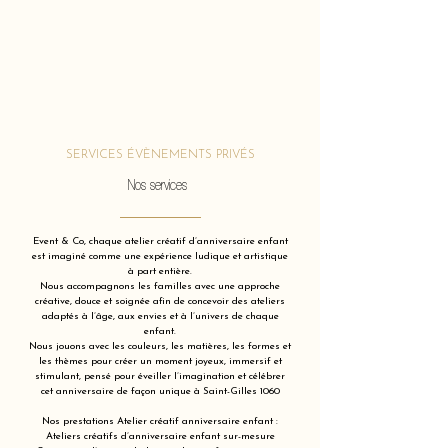
SERVICES ÉVÈNEMENTS PRIVÉS
Nos services
Event & Co, chaque atelier créatif d’anniversaire enfant
est imaginé comme une expérience ludique et artistique
à part entière.
Nous accompagnons les familles avec une approche
créative, douce et soignée afin de concevoir des ateliers
adaptés à l’âge, aux envies et à l’univers de chaque
enfant.
Nous jouons avec les couleurs, les matières, les formes et
les thèmes pour créer un moment joyeux, immersif et
stimulant, pensé pour éveiller l’imagination et célébrer
cet anniversaire de façon unique à Saint-Gilles 1060
Nos prestations Atelier créatif anniversaire enfant :
Ateliers créatifs d’anniversaire enfant sur-mesure