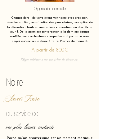
Organisation complète
Chaque détail de votre événement géré avec précision,
sélection du lieu, coordination des prestataires, conception de
la décoration, traiteur, animations et coordination discrète le
jour J. De la première conversation à la dernière bougie
soufflée, nous orchestrons chaque instant pour que vous
n'ayez qu'une seule chose à faire. Profiter du moment.
A partir de 800€
Chaque célébration a une âme. Nous lui donnons vie.
Notre
Savoir Faire
au service de
vos plus beaux instants
Parce qu’un anniversaire est un moment magique