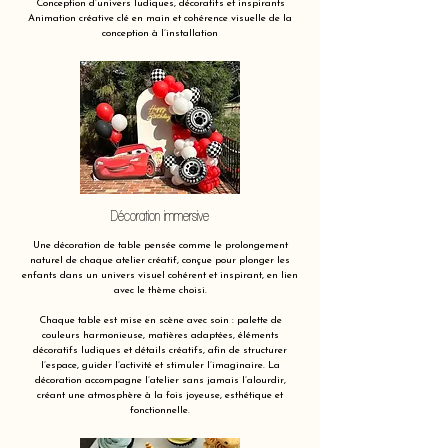
Conception d’univers ludiques, décoratifs et inspirants
Animation créative clé en main et cohérence visuelle de la
conception à l’installation
Décoration immersive
Une décoration de table pensée comme le prolongement
naturel de chaque atelier créatif, conçue pour plonger les
enfants dans un univers visuel cohérent et inspirant, en lien
avec le thème choisi.
Chaque table est mise en scène avec soin : palette de
couleurs harmonieuse, matières adaptées, éléments
décoratifs ludiques et détails créatifs, afin de structurer
l’espace, guider l’activité et stimuler l’imaginaire. La
décoration accompagne l’atelier sans jamais l’alourdir,
créant une atmosphère à la fois joyeuse, esthétique et
fonctionnelle.