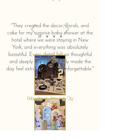
"They created the decor, florals, and
cake for my surprise baby shower at the
hotel where we were staying in New
York, and everything was absolutely
beautiful. Every detail felt so thoughtful
and deeply touching. It truly made the
day feel extra special and unforgettable."
KERSTIN HAHN
Baby shower - New York City