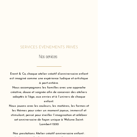
SERVICES ÉVÈNEMENTS PRIVÉS
Nos services
Event & Co, chaque atelier créatif d’anniversaire enfant
est imaginé comme une expérience ludique et artistique
à part entière.
Nous accompagnons les familles avec une approche
créative, douce et soignée afin de concevoir des ateliers
adaptés à l’âge, aux envies et à l’univers de chaque
enfant.
Nous jouons avec les couleurs, les matières, les formes et
les thèmes pour créer un moment joyeux, immersif et
stimulant, pensé pour éveiller l’imagination et célébrer
cet anniversaire de façon unique à Woluwe-Saint-
Lambert 1200
Nos prestations Atelier créatif anniversaire enfant :