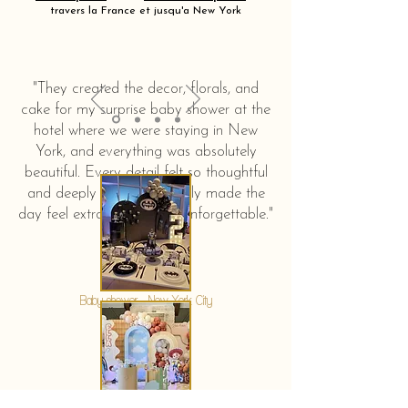
travers la France et jusqu'a New York
"They created the decor, florals, and
cake for my surprise baby shower at the
hotel where we were staying in New
York, and everything was absolutely
beautiful. Every detail felt so thoughtful
and deeply touching. It truly made the
day feel extra special and unforgettable."
KERSTIN HAHN
Baby shower - New York City