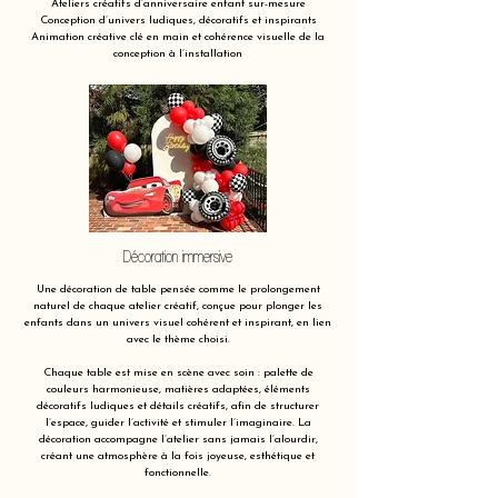
Ateliers créatifs d’anniversaire enfant sur-mesure
Conception d’univers ludiques, décoratifs et inspirants
Animation créative clé en main et cohérence visuelle de la
conception à l’installation
Décoration immersive
Une décoration de table pensée comme le prolongement
naturel de chaque atelier créatif, conçue pour plonger les
enfants dans un univers visuel cohérent et inspirant, en lien
avec le thème choisi.
Chaque table est mise en scène avec soin : palette de
couleurs harmonieuse, matières adaptées, éléments
décoratifs ludiques et détails créatifs, afin de structurer
l’espace, guider l’activité et stimuler l’imaginaire. La
décoration accompagne l’atelier sans jamais l’alourdir,
créant une atmosphère à la fois joyeuse, esthétique et
fonctionnelle.