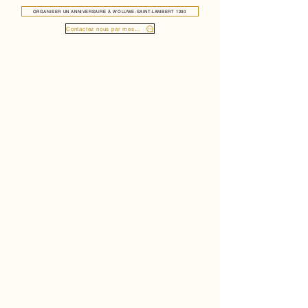
ORGANISER UN ANNIVERSAIRE À WOLUWE-SAINT-LAMBERT 1200
Contactez nous par message