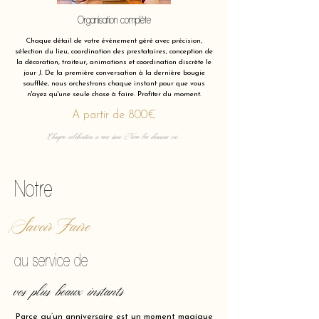
Organisation complète
Chaque détail de votre événement géré avec précision,
sélection du lieu, coordination des prestataires, conception de
la décoration, traiteur, animations et coordination discrète le
jour J. De la première conversation à la dernière bougie
soufflée, nous orchestrons chaque instant pour que vous
n'ayez qu'une seule chose à faire. Profiter du moment.
A partir de 800€
Chaque célébration a une âme. Nous lui donnons vie.
Notre
Savoir Faire
au service de
vos plus beaux instants
Parce qu’un anniversaire est un moment magique