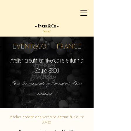
EVENT&CO FRANCE
Atelier créatif anniversaire enfant à
Zoute 8300
Pour les moments qui méritent d'etre
orchestré...
Atelier créatif anniversaire enfant à Zoute
8300