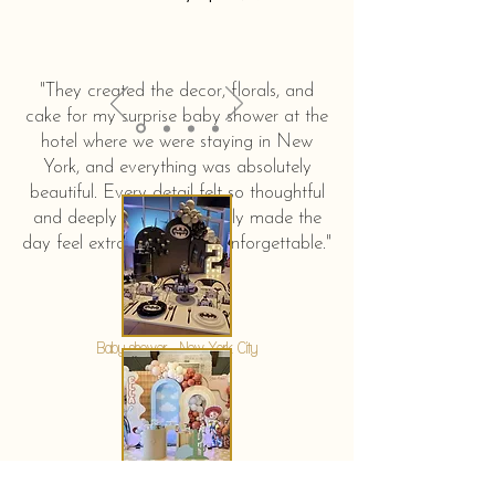
"They created the decor, florals, and
cake for my surprise baby shower at the
hotel where we were staying in New
York, and everything was absolutely
beautiful. Every detail felt so thoughtful
and deeply touching. It truly made the
day feel extra special and unforgettable."
KERSTIN HAHN
Baby shower - New York City