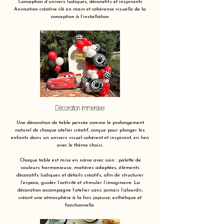
Conception d’univers ludiques, décoratifs et inspirants
Animation créative clé en main et cohérence visuelle de la
conception à l’installation
Décoration immersive
Une décoration de table pensée comme le prolongement
naturel de chaque atelier créatif, conçue pour plonger les
enfants dans un univers visuel cohérent et inspirant, en lien
avec le thème choisi.
Chaque table est mise en scène avec soin : palette de
couleurs harmonieuse, matières adaptées, éléments
décoratifs ludiques et détails créatifs, afin de structurer
l’espace, guider l’activité et stimuler l’imaginaire. La
décoration accompagne l’atelier sans jamais l’alourdir,
créant une atmosphère à la fois joyeuse, esthétique et
fonctionnelle.