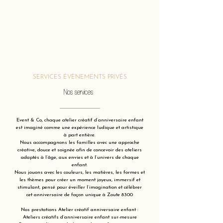
SERVICES ÉVÈNEMENTS PRIVÉS
Nos services
Event & Co, chaque atelier créatif d’anniversaire enfant
est imaginé comme une expérience ludique et artistique
à part entière.
Nous accompagnons les familles avec une approche
créative, douce et soignée afin de concevoir des ateliers
adaptés à l’âge, aux envies et à l’univers de chaque
enfant.
Nous jouons avec les couleurs, les matières, les formes et
les thèmes pour créer un moment joyeux, immersif et
stimulant, pensé pour éveiller l’imagination et célébrer
cet anniversaire de façon unique à Zoute 8300
Nos prestations Atelier créatif anniversaire enfant :
Ateliers créatifs d’anniversaire enfant sur-mesure