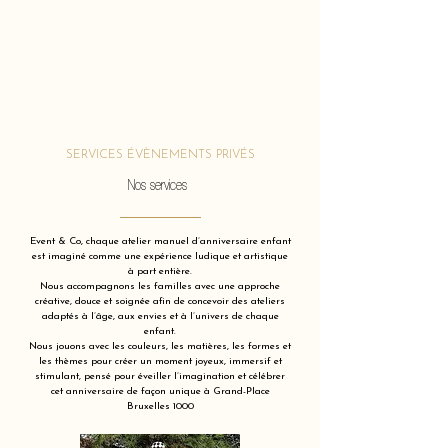
SERVICES ÉVÈNEMENTS PRIVÉS
Nos services
Event & Co, chaque atelier manuel d’anniversaire enfant
est imaginé comme une expérience ludique et artistique
à part entière.
Nous accompagnons les familles avec une approche
créative, douce et soignée afin de concevoir des ateliers
adaptés à l’âge, aux envies et à l’univers de chaque
enfant.
Nous jouons avec les couleurs, les matières, les formes et
les thèmes pour créer un moment joyeux, immersif et
stimulant, pensé pour éveiller l’imagination et célébrer
cet anniversaire de façon unique à Grand-Place
Bruxelles 1000