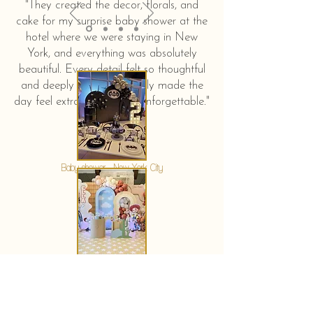
"They created the decor, florals, and
cake for my surprise baby shower at the
hotel where we were staying in New
York, and everything was absolutely
beautiful. Every detail felt so thoughtful
and deeply touching. It truly made the
day feel extra special and unforgettable."
KERSTIN HAHN
Baby shower - New York City