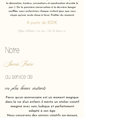
la décoration, traiteur, animations et coordination discrète le
jour J. De la première conversation à la dernière bougie
soufflée, nous orchestrons chaque instant pour que vous
n'ayez qu'une seule chose à faire. Profiter du moment.
A partir de 800€
Chaque célébration a une âme. Nous lui donnons vie.
Notre
Savoir Faire
au service de
vos plus beaux instants
Parce qu’un anniversaire est un moment magique
dans la vie d’un enfant, il mérite un atelier créatif
imaginé avec soin, ludique et parfaitement
adapté à son âge.
Nous concevons des univers créatifs sur-mesure,