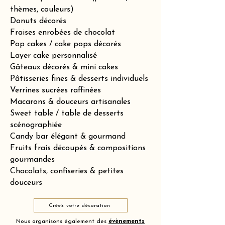
thèmes, couleurs)
Donuts décorés
Fraises enrobées de chocolat
Pop cakes / cake pops décorés
Layer cake personnalisé
Gâteaux décorés & mini cakes
Pâtisseries fines & desserts individuels
Verrines sucrées raffinées
Macarons & douceurs artisanales
Sweet table / table de desserts
scénographiée
Candy bar élégant & gourmand
Fruits frais découpés & compositions
gourmandes
Chocolats, confiseries & petites
douceurs
Créez votre décoration
Nous organisons également des
évènements