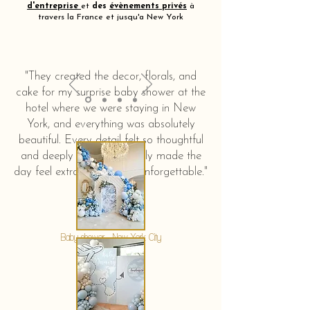
d'entreprise
et
des
évènements privés
à
travers la France et jusqu'a New York
"They created the decor, florals, and
cake for my surprise baby shower at the
hotel where we were staying in New
York, and everything was absolutely
beautiful. Every detail felt so thoughtful
and deeply touching. It truly made the
day feel extra special and unforgettable."
KERSTIN HAHN
Baby shower - New York City