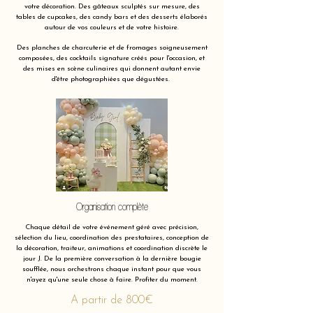
votre décoration. Des gâteaux sculptés sur mesure, des
tables de cupcakes, des candy bars et des desserts élaborés
autour de vos couleurs et de votre histoire.
Des planches de charcuterie et de fromages soigneusement
composées, des cocktails signature créés pour l'occasion, et
des mises en scène culinaires qui donnent autant envie
d'être photographiées que dégustées.
Organisation complète
Chaque détail de votre événement géré avec précision,
sélection du lieu, coordination des prestataires, conception de
la décoration, traiteur, animations et coordination discrète le
jour J. De la première conversation à la dernière bougie
soufflée, nous orchestrons chaque instant pour que vous
n'ayez qu'une seule chose à faire. Profiter du moment.
A partir de 800€