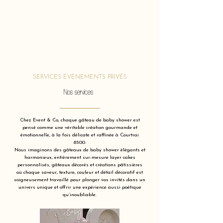
SERVICES ÉVÈNEMENTS PRIVÉS
Nos services
Chez Event & Co, chaque gâteau de baby shower est
pensé comme une véritable création gourmande et
émotionnelle, à la fois délicate et raffinée à Courtrai
8500.
Nous imaginons des gâteaux de baby shower élégants et
harmonieux, entièrement sur-mesure layer cakes
personnalisés, gâteaux décorés et créations pâtissières
où chaque saveur, texture, couleur et détail décoratif est
soigneusement travaillé pour plonger vos invités dans un
univers unique et offrir une expérience aussi poétique
qu’inoubliable.