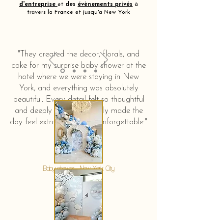
d'entreprise
et
des
évènements privés
à
travers la France et jusqu'a New York
"They created the decor, florals, and
cake for my surprise baby shower at the
hotel where we were staying in New
York, and everything was absolutely
beautiful. Every detail felt so thoughtful
and deeply touching. It truly made the
day feel extra special and unforgettable."
KERSTIN HAHN
Baby shower - New York City