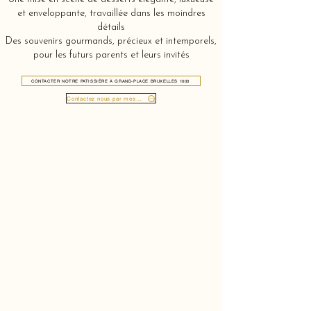
et enveloppante, travaillée dans les moindres
détails
Des souvenirs gourmands, précieux et intemporels,
pour les futurs parents et leurs invités
CONTACTER NOTRE PATISSIÈRE À GRAND-PLACE BRUXELLES 1000
Contactez nous par message