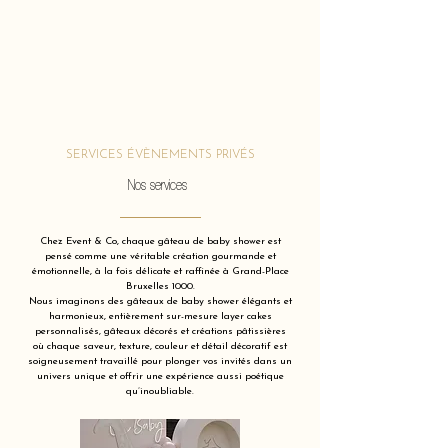
SERVICES ÉVÈNEMENTS PRIVÉS
Nos services
Chez Event & Co, chaque gâteau de baby shower est
pensé comme une véritable création gourmande et
émotionnelle, à la fois délicate et raffinée à Grand-Place
Bruxelles 1000.
Nous imaginons des gâteaux de baby shower élégants et
harmonieux, entièrement sur-mesure layer cakes
personnalisés, gâteaux décorés et créations pâtissières
où chaque saveur, texture, couleur et détail décoratif est
soigneusement travaillé pour plonger vos invités dans un
univers unique et offrir une expérience aussi poétique
qu’inoubliable.