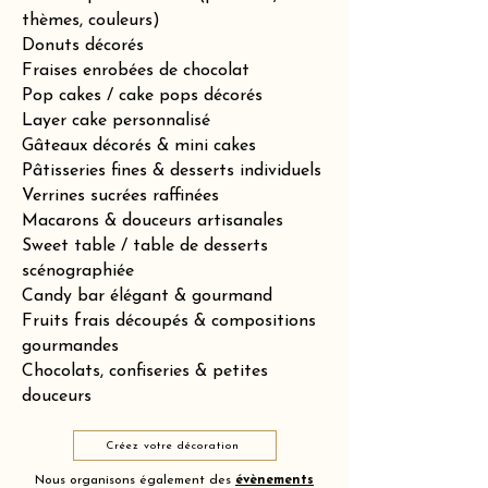
thèmes, couleurs)
Donuts décorés
Fraises enrobées de chocolat
Pop cakes / cake pops décorés
Layer cake personnalisé
Gâteaux décorés & mini cakes
Pâtisseries fines & desserts individuels
Verrines sucrées raffinées
Macarons & douceurs artisanales
Sweet table / table de desserts
scénographiée
Candy bar élégant & gourmand
Fruits frais découpés & compositions
gourmandes
Chocolats, confiseries & petites
douceurs
Créez votre décoration
Nous organisons également des
évènements