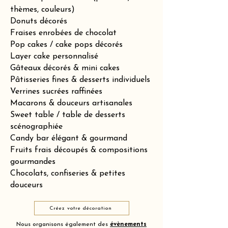
thèmes, couleurs)
Donuts décorés
Fraises enrobées de chocolat
Pop cakes / cake pops décorés
Layer cake personnalisé
Gâteaux décorés & mini cakes
Pâtisseries fines & desserts individuels
Verrines sucrées raffinées
Macarons & douceurs artisanales
Sweet table / table de desserts
scénographiée
Candy bar élégant & gourmand
Fruits frais découpés & compositions
gourmandes
Chocolats, confiseries & petites
douceurs
Créez votre décoration
Nous organisons également des
évènements