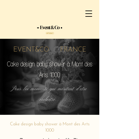
EVENT&CO FRANCE
Cake design baby shower à Mont des
Arts 1000
Pour les moments qui méritent d'etre
orchestré...
Cake design baby shower à Mont des Arts
1000