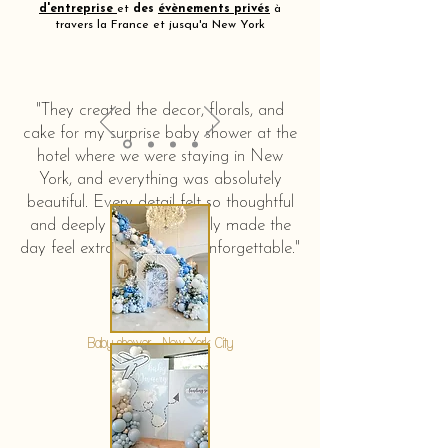
d'entreprise
et
des
évènements privés
à
travers la France et jusqu'a New York
"They created the decor, florals, and
cake for my surprise baby shower at the
hotel where we were staying in New
York, and everything was absolutely
beautiful. Every detail felt so thoughtful
and deeply touching. It truly made the
day feel extra special and unforgettable."
KERSTIN HAHN
Baby shower - New York City