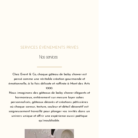
SERVICES ÉVÈNEMENTS PRIVÉS
Nos services
Chez Event & Co, chaque gâteau de baby shower est
pensé comme une véritable création gourmande et
émotionnelle, à la fois délicate et raffinée à Mont des Arts
1000.
Nous imaginons des gâteaux de baby shower élégants et
harmonieux, entièrement sur-mesure layer cakes
personnalisés, gâteaux décorés et créations pâtissières
où chaque saveur, texture, couleur et détail décoratif est
soigneusement travaillé pour plonger vos invités dans un
univers unique et offrir une expérience aussi poétique
qu’inoubliable.