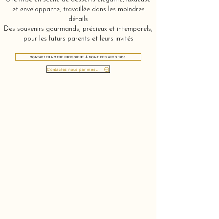
et enveloppante, travaillée dans les moindres
détails
Des souvenirs gourmands, précieux et intemporels,
pour les futurs parents et leurs invités
CONTACTER NOTRE PATISSIÈRE À MONT DES ARTS 1000
Contactez nous par message