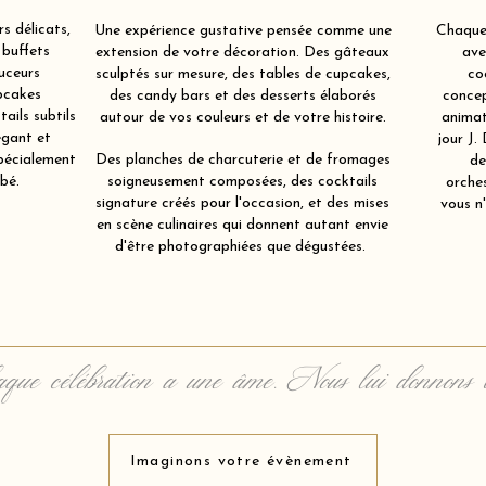
s délicats,
Une expérience gustative pensée comme une
Chaque 
 buffets
extension de votre décoration. Des gâteaux
ave
uceurs
sculptés sur mesure, des tables de cupcakes,
co
pcakes
des candy bars et des desserts élaborés
concep
ails subtils
autour de vos couleurs et de votre histoire.
animat
égant et
jour J.
spécialement
Des planches de charcuterie et de fromages
de
bé.
soigneusement composées, des cocktails
orche
signature créés pour l'occasion, et des mises
vous n'
en scène culinaires qui donnent autant envie
d'être photographiées que dégustées.
que célébration a une âme. Nous lui donnons 
Imaginons votre évènement