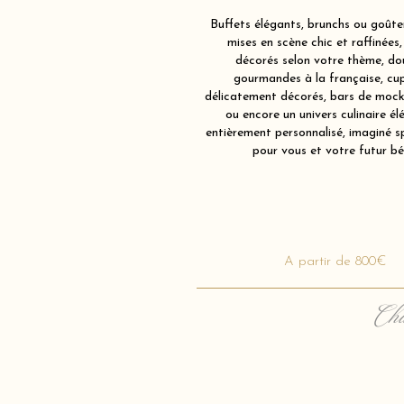
Buffets élégants, brunchs ou goûter
mises en scène chic et raffinées,
décorés selon votre thème, do
gourmandes à la française, cu
délicatement décorés, bars de mockt
ou encore un univers culinaire él
entièrement personnalisé, imaginé 
pour vous et votre futur bé
A partir de 800€
Cha