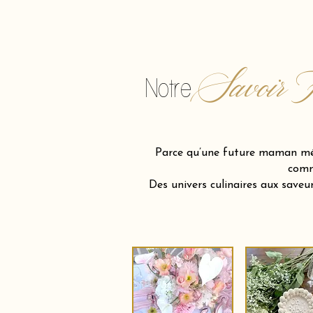
Savoir F
Notre
Parce qu’une future maman méri
comm
Des univers culinaires aux save