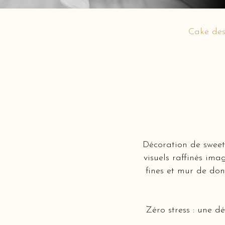
Cake des
Décoration de sweet
visuels raffinés ima
fines et mur de donu
Zéro stress : une d