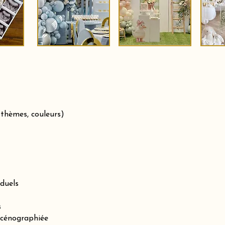
 thèmes, couleurs)
iduels
s
scénographiée