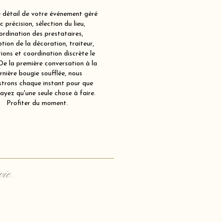
détail de votre événement géré
c précision, sélection du lieu,
ordination des prestataires,
tion de la décoration, traiteur,
ions et coordination discrète le
 De la première conversation à la
rnière bougie soufflée, nous
strons chaque instant pour que
ayez qu'une seule chose à faire.
Profiter du moment.
vie.