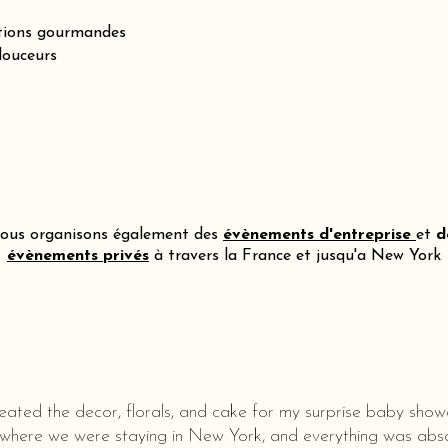
itions gourmandes
douceurs
ous organisons également des
évènements d'entreprise
et
d
évènements privés
à travers la France et jusqu'a New York
eated the decor, florals, and cake for my surprise baby show
 where we were staying in New York, and everything was abso