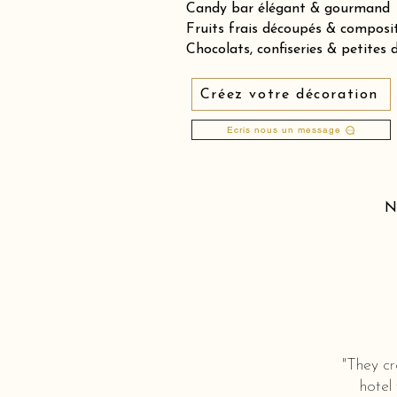
Candy bar élégant & gourmand
Fruits frais découpés & compos
Chocolats, confiseries & petites 
Créez votre décoration
Ecris nous un message
N
"They cr
hotel