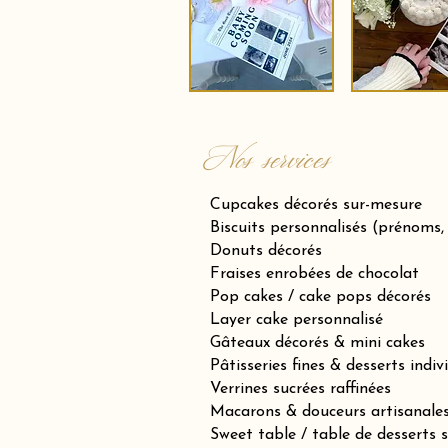
Nos services
Cupcakes décorés sur-mesure
Biscuits personnalisés (prénoms,
Donuts décorés
Fraises enrobées de chocolat
Pop cakes / cake pops décorés
Layer cake personnalisé
Gâteaux décorés & mini cakes
Pâtisseries fines & desserts indiv
Verrines sucrées raffinées
Macarons & douceurs artisanale
Sweet table / table de desserts 