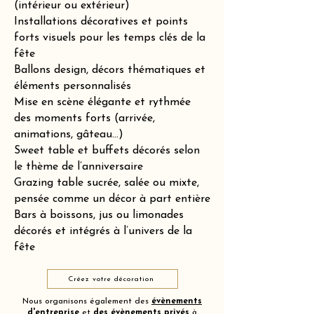
(intérieur ou extérieur)
Installations décoratives et points
forts visuels pour les temps clés de la
fête
Ballons design, décors thématiques et
éléments personnalisés
Mise en scène élégante et rythmée
des moments forts (arrivée,
animations, gâteau…)
Sweet table et buffets décorés selon
le thème de l’anniversaire
Grazing table sucrée, salée ou mixte,
pensée comme un décor à part entière
Bars à boissons, jus ou limonades
décorés et intégrés à l’univers de la
fête
Créez votre décoration
Nous organisons également des
évènements
d'entreprise
et
des
évènements privés
à