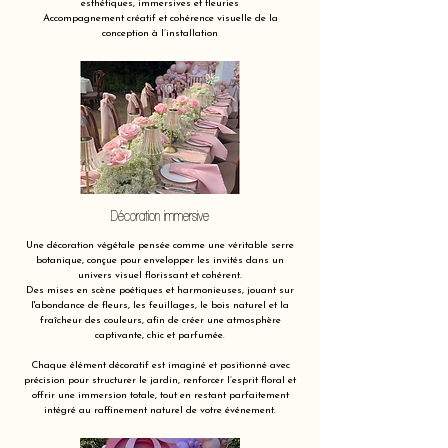
esthétiques, immersives et fleuries
Accompagnement créatif et cohérence visuelle de la
conception à l’installation
Décoration immersive
Une décoration végétale pensée comme une véritable serre
botanique, conçue pour envelopper les invités dans un
univers visuel florissant et cohérent.
Des mises en scène poétiques et harmonieuses, jouant sur
l'abondance de fleurs, les feuillages, le bois naturel et la
fraîcheur des couleurs, afin de créer une atmosphère
captivante, chic et parfumée.
Chaque élément décoratif est imaginé et positionné avec
précision pour structurer le jardin, renforcer l’esprit floral et
offrir une immersion totale, tout en restant parfaitement
intégré au raffinement naturel de votre événement.