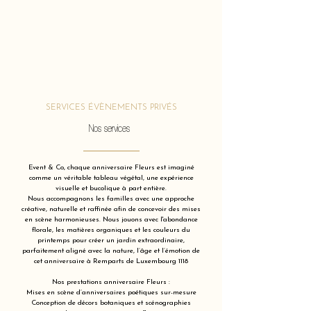
SERVICES ÉVÈNEMENTS PRIVÉS
Nos services
Event & Co, chaque anniversaire Fleurs est imaginé
comme un véritable tableau végétal, une expérience
visuelle et bucolique à part entière.
Nous accompagnons les familles avec une approche
créative, naturelle et raffinée afin de concevoir des mises
en scène harmonieuses. Nous jouons avec l'abondance
florale, les matières organiques et les couleurs du
printemps pour créer un jardin extraordinaire,
parfaitement aligné avec la nature, l’âge et l’émotion de
cet anniversaire à Remparts de Luxembourg 1118
Nos prestations anniversaire Fleurs :
Mises en scène d’anniversaires poétiques sur-mesure
Conception de décors botaniques et scénographies