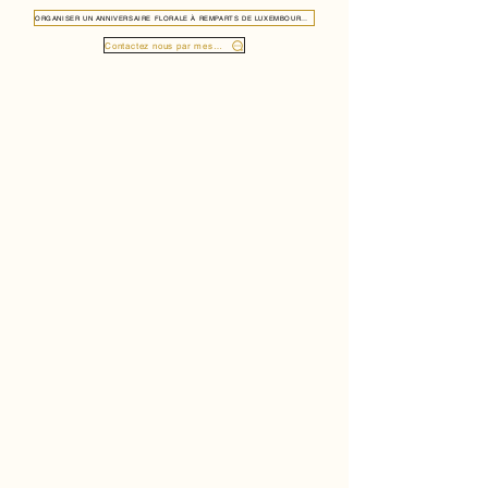
ORGANISER UN ANNIVERSAIRE FLORALE À REMPARTS DE LUXEMBOURG 1118
Contactez nous par message