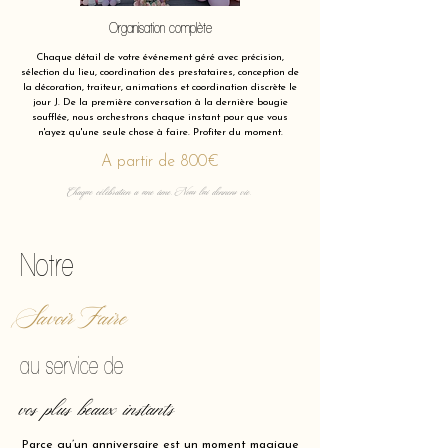
Organisation complète
Chaque détail de votre événement géré avec précision,
sélection du lieu, coordination des prestataires, conception de
la décoration, traiteur, animations et coordination discrète le
jour J. De la première conversation à la dernière bougie
soufflée, nous orchestrons chaque instant pour que vous
n'ayez qu'une seule chose à faire. Profiter du moment.
A partir de 800€
Chaque célébration a une âme. Nous lui donnons vie.
Notre
Savoir Faire
au service de
vos plus beaux instants
Parce qu’un anniversaire est un moment magique