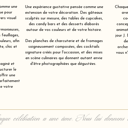
comme une
Une expérience gustative pensée comme une
Chaque 
ue pour
extension de votre décoration. Des gâteaux
ave
ers visuel
sculptés sur mesure, des tables de cupcakes,
co
des candy bars et des desserts élaborés
concep
rmonieuses,
autour de vos couleurs et de votre histoire.
animat
 feuillages,
jour J.
uleurs, afin
Des planches de charcuterie et de fromages
de
e, chic et
soigneusement composées, des cocktails
orche
signature créés pour l'occasion, et des mises
vous n'
en scène culinaires qui donnent autant envie
aginé et
d'être photographiées que dégustées.
ucturer le
offrir une
parfaitement
de votre
que célébration a une âme. Nous lui donnons 