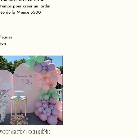
voir des mises en scène
ntemps pour créer un jardin
allée de la Meuse 5500
leuries
ion
rganisation complète