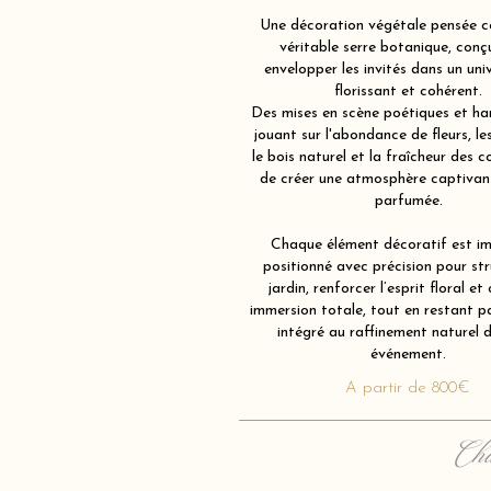
Une décoration végétale pensée 
véritable serre botanique, conç
envelopper les invités dans un univ
florissant et cohérent.
Des mises en scène poétiques et ha
jouant sur l'abondance de fleurs, les
le bois naturel et la fraîcheur des co
de créer une atmosphère captivant
parfumée.
Chaque élément décoratif est im
positionné avec précision pour str
jardin, renforcer l’esprit floral et 
immersion totale, tout en restant 
intégré au raffinement naturel 
événement.
A partir de 800€
Cha