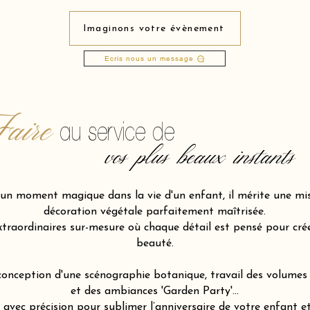
Imaginons votre évènement
Ecris nous un message
aire
au service de
vos plus beaux instants
 un moment magique dans la vie d'un enfant, il mérite une mis
décoration végétale parfaitement maîtrisée.
traordinaires sur-mesure où chaque détail est pensé pour créer
beauté.
 conception d'une scénographie botanique, travail des volumes 
et des ambiances 'Garden Party'…
vec précision pour sublimer l’anniversaire de votre enfant et 