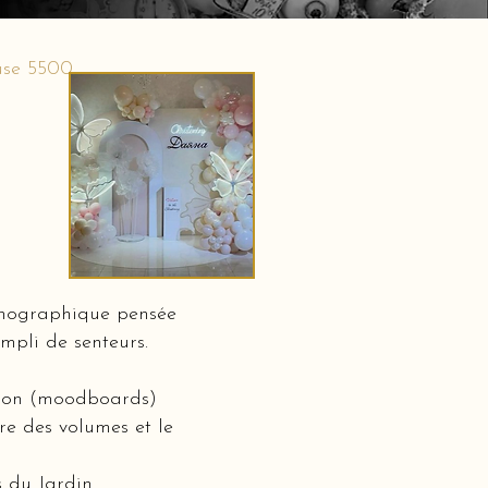
use 5500
cénographique pensée
mpli de senteurs.
ation (moodboards)
bre des volumes et le
s du Jardin