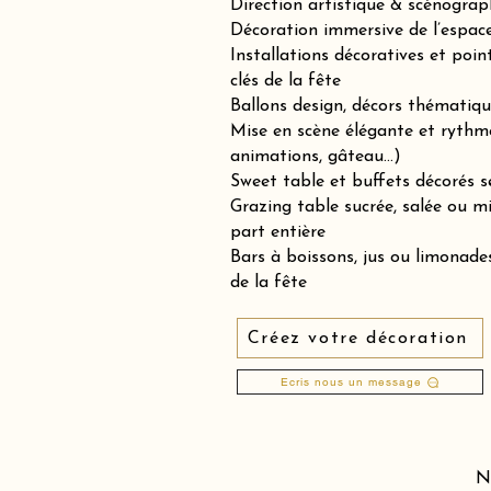
Direction artistique & scénograp
Décoration immersive de l’espace 
Installations décoratives et poin
clés de la fête
Ballons design, décors thématiqu
Mise en scène élégante et rythm
animations, gâteau…)
Sweet table et buffets décorés se
Grazing table sucrée, salée ou 
part entière
Bars à boissons, jus ou limonades
de la fête
Créez votre décoration
Ecris nous un message
N