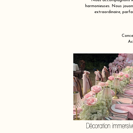
Nous accompagnons les 
harmonieuses. Nous jouons 
extraordinaire, parfa
Concep
Ac
Décoration immersiv