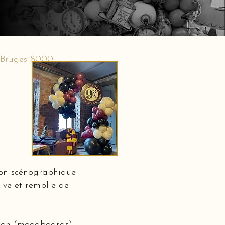
e Bruges 8000
ion scénographique
ive et remplie de
ation (moodboards)