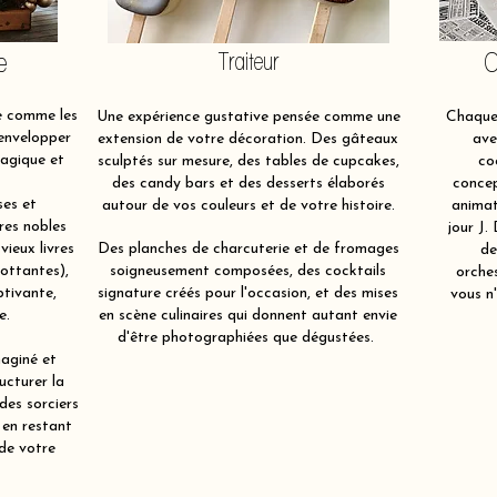
e
Traiteur
O
e comme les
Une expérience gustative pensée comme une
Chaque 
 envelopper
extension de votre décoration. Des gâteaux
ave
magique et
sculptés sur mesure, des tables de cupcakes,
co
des candy bars et des desserts élaborés
concep
ses et
autour de vos couleurs et de votre histoire.
animat
res nobles
jour J.
 vieux livres
Des planches de charcuterie et de fromages
de
lottantes),
soigneusement composées, des cocktails
orche
ptivante,
signature créés pour l'occasion, et des mises
vous n'
e.
en scène culinaires qui donnent autant envie
d'être photographiées que dégustées.
aginé et
ucturer la
 des sorciers
 en restant
 de votre