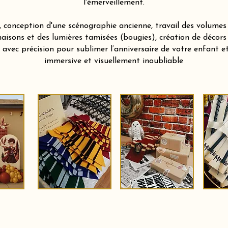
l'émerveillement.
 conception d'une scénographie ancienne, travail des volumes 
aisons et des lumières tamisées (bougies), création de décors
vec précision pour sublimer l’anniversaire de votre enfant et 
immersive et visuellement inoubliable