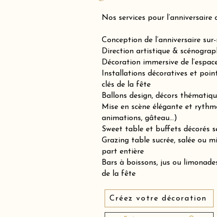
Nos services pour l’anniversaire 
Conception de l’anniversaire sur
Direction artistique & scénograp
Décoration immersive de l’espace 
Installations décoratives et poin
clés de la fête
Ballons design, décors thématiqu
Mise en scène élégante et rythm
animations, gâteau…)
Sweet table et buffets décorés se
Grazing table sucrée, salée ou 
part entière
Bars à boissons, jus ou limonades
de la fête
Créez votre décoration