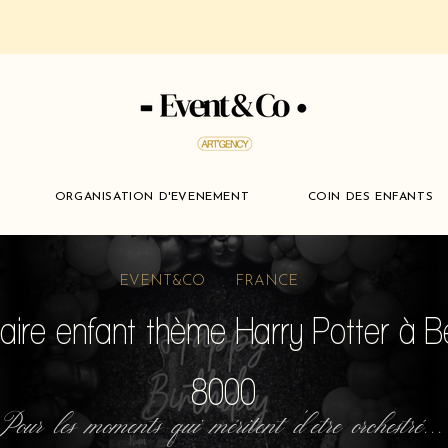
ORGANISATION D'EVENEMENT
COIN DES ENFANTS
EVENT&CO FRANCE
saire enfant thème Harry Potter à 
8000
Pour les moments qui méritent d'etre orchestré...