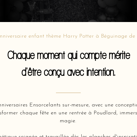
nniversaire enfant thème Harry Potter à Béguinage d
Chaque moment qui compte mérite
d'être conçu avec intention.
nniversaires Ensorcelants sur-mesure, avec une concept
sformer chaque fête en une rentrée à Poudlard, immers
magie.
hétique soignée et travaillée dès les planches d'inspir