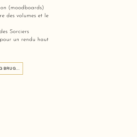
ation (moodboards)
bre des volumes et le
des Sorciers
 pour un rendu haut
ORGANISER UN ANNIVERSAIRE HARRY POTTER À BASILIQUE DU SAINT-SANG BRUGES 8000