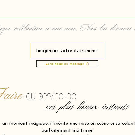
que célébration a une âme. Nous lui donnons 
Imaginons votre évènement
Ecris nous un message
aire
au service de
vos plus beaux instants
t un moment magique, il mérite une mise en scène ensorcelante
parfaitement maîtrisée.