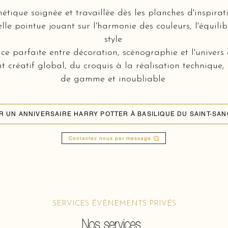
hétique soignée et travaillée dès les planches d'inspir
lle pointue jouant sur l'harmonie des couleurs, l'équili
style
e parfaite entre décoration, scénographie et l'univers 
réatif global, du croquis à la réalisation technique,
de gamme et inoubliable
Contactez nous par message
SERVICES ÉVÈNEMENTS PRIVÉS
Nos services