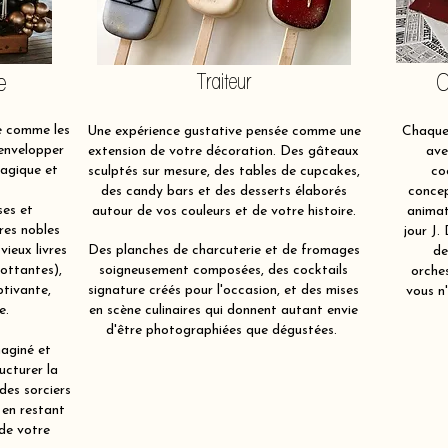
e
Traiteur
O
e comme les
Une expérience gustative pensée comme une
Chaque 
 envelopper
extension de votre décoration. Des gâteaux
ave
magique et
sculptés sur mesure, des tables de cupcakes,
co
des candy bars et des desserts élaborés
concep
ses et
autour de vos couleurs et de votre histoire.
animat
res nobles
jour J.
 vieux livres
Des planches de charcuterie et de fromages
de
lottantes),
soigneusement composées, des cocktails
orche
ptivante,
signature créés pour l'occasion, et des mises
vous n'
e.
en scène culinaires qui donnent autant envie
d'être photographiées que dégustées.
aginé et
ucturer la
 des sorciers
 en restant
 de votre