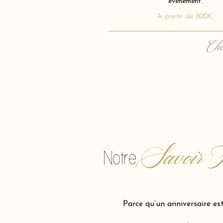
événement.
A partir de 800€
Cha
Savoir F
Notre
Parce qu’un anniversaire es