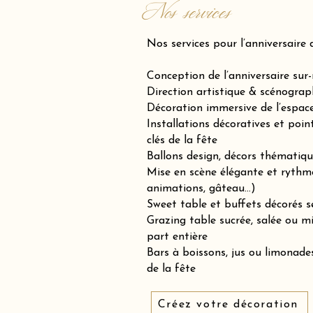
Nos services
Nos services pour l’anniversaire 
Conception de l’anniversaire sur
Direction artistique & scénograp
Décoration immersive de l’espace 
Installations décoratives et poin
clés de la fête
Ballons design, décors thématiqu
Mise en scène élégante et rythm
animations, gâteau…)
Sweet table et buffets décorés se
Grazing table sucrée, salée ou 
part entière
Bars à boissons, jus ou limonades
de la fête
Créez votre décoration