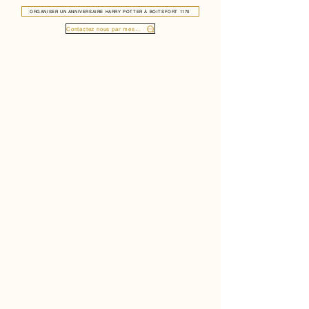
ORGANISER UN ANNIVERSAIRE HARRY POTTER À BOITSFORT 1170
Contactez nous par message