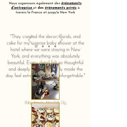
Nous organisons également des
évènements
d'entreprise
et
des
évènements privés
à
travers la France et jusqu'a New York
"They created the decor, florals, and
cake for my surprise baby shower at the
hotel where we were staying in New
York, and everything was absolutely
beautiful. Every detail felt so thoughtful
and deeply touching. It truly made the
day feel extra special and unforgettable."
KERSTIN HAHN
Baby shower - New York City