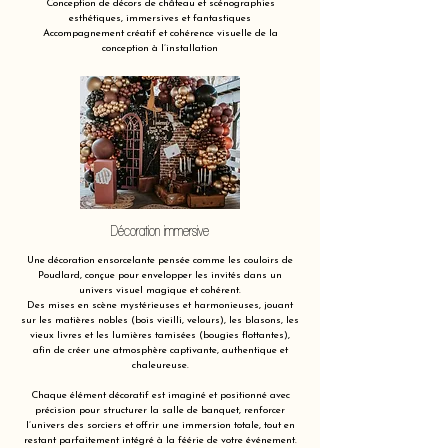
Conception de décors de château et scénographies
esthétiques, immersives et fantastiques
Accompagnement créatif et cohérence visuelle de la
conception à l’installation
Décoration immersive
Une décoration ensorcelante pensée comme les couloirs de
Poudlard, conçue pour envelopper les invités dans un
univers visuel magique et cohérent.
Des mises en scène mystérieuses et harmonieuses, jouant
sur les matières nobles (bois vieilli, velours), les blasons, les
vieux livres et les lumières tamisées (bougies flottantes),
afin de créer une atmosphère captivante, authentique et
chaleureuse.
Chaque élément décoratif est imaginé et positionné avec
précision pour structurer la salle de banquet, renforcer
l’univers des sorciers et offrir une immersion totale, tout en
restant parfaitement intégré à la féérie de votre événement.