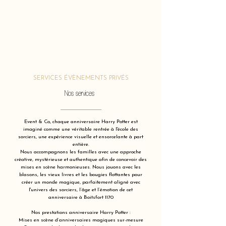
SERVICES ÉVÈNEMENTS PRIVÉS
Nos services
Event & Co, chaque anniversaire Harry Potter est
imaginé comme une véritable rentrée à l'école des
sorciers, une expérience visuelle et ensorcelante à part
entière.
Nous accompagnons les familles avec une approche
créative, mystérieuse et authentique afin de concevoir des
mises en scène harmonieuses. Nous jouons avec les
blasons, les vieux livres et les bougies flottantes pour
créer un monde magique, parfaitement aligné avec
l'univers des sorciers, l’âge et l’émotion de cet
anniversaire à Boitsfort 1170
Nos prestations anniversaire Harry Potter :
Mises en scène d’anniversaires magiques sur-mesure