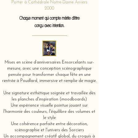
Potter à Cathédrale Notre-Dame Anvers
2000
Chaque moment qui compte mérite d'être
conçu avec intention.
Mises en scène d’anniversaires Ensorcelants sur-
mesure, avec une conception scénographique
pensée pour transformer chaque fête en une
rentrée à Poudlard, immersive et remplie de magie.
Une signature esthétique soignée et travaillée dès
les planches d'inspiration (moodboards)
Une expérience visuelle pointue jouant sur
l'harmonie des couleurs, l'équilibre des volumes et
le style
Une cohérence parfaite entre décoration,
scénographie et l'univers des Sorciers
Un accompagnement créatif global, du croquis à