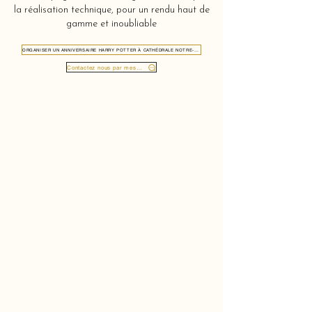
la réalisation technique, pour un rendu haut de
gamme et inoubliable
ORGANISER UN ANNIVERSAIRE HARRY POTTER À CATHÉDRALE NOTRE-DAME ANVERS 2000
Contactez nous par message