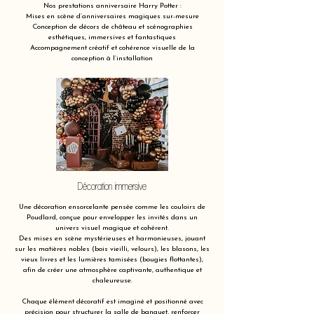
Nos prestations anniversaire Harry Potter :
Mises en scène d’anniversaires magiques sur-mesure
Conception de décors de château et scénographies
esthétiques, immersives et fantastiques
Accompagnement créatif et cohérence visuelle de la
conception à l’installation
Décoration immersive
Une décoration ensorcelante pensée comme les couloirs de
Poudlard, conçue pour envelopper les invités dans un
univers visuel magique et cohérent.
Des mises en scène mystérieuses et harmonieuses, jouant
sur les matières nobles (bois vieilli, velours), les blasons, les
vieux livres et les lumières tamisées (bougies flottantes),
afin de créer une atmosphère captivante, authentique et
chaleureuse.
Chaque élément décoratif est imaginé et positionné avec
précision pour structurer la salle de banquet, renforcer