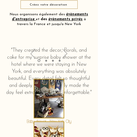
Créez votre décoration
Nous organisons également des
évènements
d'entreprise
et
des
évènements privés
à
travers la France et jusqu'a New York
"They created the decor, florals, and
cake for my surprise baby shower at the
hotel where we were staying in New
York, and everything was absolutely
beautiful. Every detail felt so thoughtful
and deeply touching. It truly made the
day feel extra special and unforgettable."
KERSTIN HAHN
Baby shower - New York City