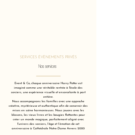
SERVICES ÉVÈNEMENTS PRIVÉS
Nos services
Event & Co, chaque anniversaire Harry Potter est
imaginé comme une véritable rentrée à l'école des
sorciers, une expérience visuelle et ensorcelante à part
entière.
Nous accompagnons les familles avec une approche
créative, mystérieuse et authentique afin de concevoir des
mises en scène harmonieuses. Nous jouons avec les
blasons, les vieux livres et les bougies flottantes pour
créer un monde magique, parfaitement aligné avec
l'univers des sorciers, l’âge et l’émotion de cet
anniversaire à Cathédrale Notre-Dame Anvers 2000