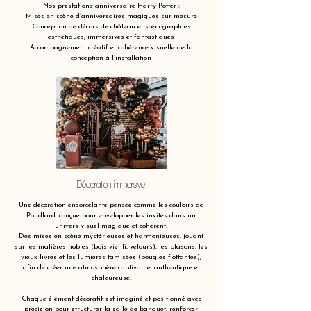
Nos prestations anniversaire Harry Potter :
Mises en scène d’anniversaires magiques sur-mesure
Conception de décors de château et scénographies
esthétiques, immersives et fantastiques
Accompagnement créatif et cohérence visuelle de la
conception à l’installation
Décoration immersive
Une décoration ensorcelante pensée comme les couloirs de
Poudlard, conçue pour envelopper les invités dans un
univers visuel magique et cohérent.
Des mises en scène mystérieuses et harmonieuses, jouant
sur les matières nobles (bois vieilli, velours), les blasons, les
vieux livres et les lumières tamisées (bougies flottantes),
afin de créer une atmosphère captivante, authentique et
chaleureuse.
Chaque élément décoratif est imaginé et positionné avec
précision pour structurer la salle de banquet, renforcer