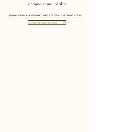
gamme et inoubliable
ORGANISER UN ANNIVERSAIRE HARRY POTTER À CHÂTEAU DE MODAVE 4577
Contactez nous par message