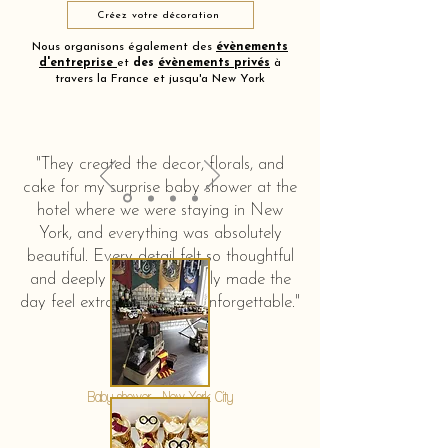
Créez votre décoration
Nous organisons également des
évènements
d'entreprise
et
des
évènements privés
à
travers la France et jusqu'a New York
"They created the decor, florals, and
cake for my surprise baby shower at the
hotel where we were staying in New
York, and everything was absolutely
beautiful. Every detail felt so thoughtful
and deeply touching. It truly made the
day feel extra special and unforgettable."
KERSTIN HAHN
Baby shower - New York City