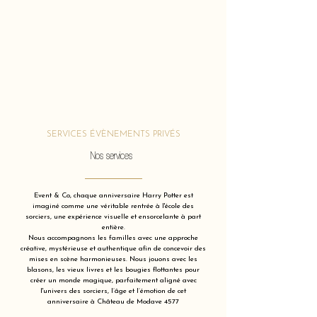
SERVICES ÉVÈNEMENTS PRIVÉS
Nos services
Event & Co, chaque anniversaire Harry Potter est
imaginé comme une véritable rentrée à l'école des
sorciers, une expérience visuelle et ensorcelante à part
entière.
Nous accompagnons les familles avec une approche
créative, mystérieuse et authentique afin de concevoir des
mises en scène harmonieuses. Nous jouons avec les
blasons, les vieux livres et les bougies flottantes pour
créer un monde magique, parfaitement aligné avec
l'univers des sorciers, l’âge et l’émotion de cet
anniversaire à Château de Modave 4577