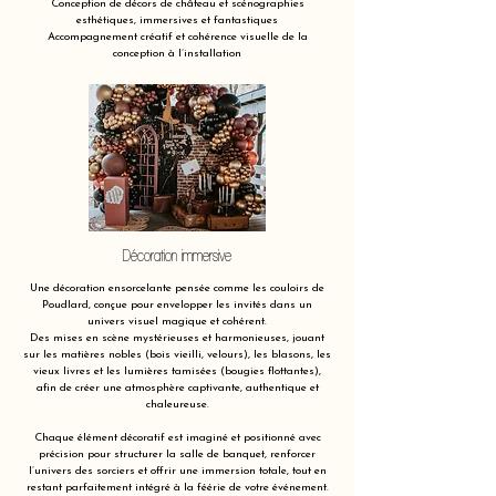
Conception de décors de château et scénographies
esthétiques, immersives et fantastiques
Accompagnement créatif et cohérence visuelle de la
conception à l’installation
Décoration immersive
Une décoration ensorcelante pensée comme les couloirs de
Poudlard, conçue pour envelopper les invités dans un
univers visuel magique et cohérent.
Des mises en scène mystérieuses et harmonieuses, jouant
sur les matières nobles (bois vieilli, velours), les blasons, les
vieux livres et les lumières tamisées (bougies flottantes),
afin de créer une atmosphère captivante, authentique et
chaleureuse.
Chaque élément décoratif est imaginé et positionné avec
précision pour structurer la salle de banquet, renforcer
l’univers des sorciers et offrir une immersion totale, tout en
restant parfaitement intégré à la féérie de votre événement.