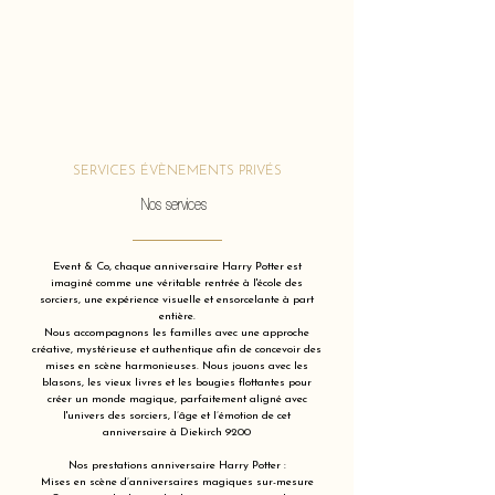
SERVICES ÉVÈNEMENTS PRIVÉS
Nos services
Event & Co, chaque anniversaire Harry Potter est
imaginé comme une véritable rentrée à l'école des
sorciers, une expérience visuelle et ensorcelante à part
entière.
Nous accompagnons les familles avec une approche
créative, mystérieuse et authentique afin de concevoir des
mises en scène harmonieuses. Nous jouons avec les
blasons, les vieux livres et les bougies flottantes pour
créer un monde magique, parfaitement aligné avec
l'univers des sorciers, l’âge et l’émotion de cet
anniversaire à Diekirch 9200
Nos prestations anniversaire Harry Potter :
Mises en scène d’anniversaires magiques sur-mesure