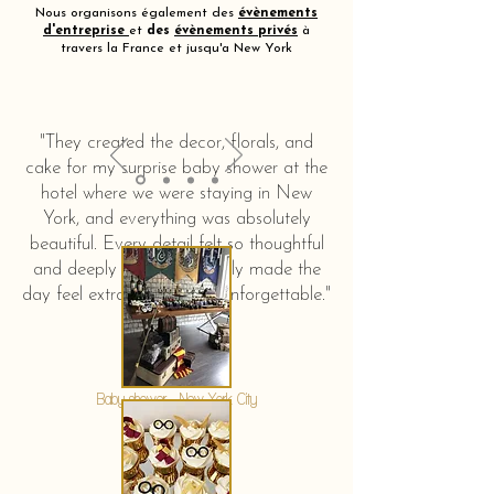
Nous organisons également des
évènements
d'entreprise
et
des
évènements privés
à
travers la France et jusqu'a New York
"They created the decor, florals, and
cake for my surprise baby shower at the
hotel where we were staying in New
York, and everything was absolutely
beautiful. Every detail felt so thoughtful
and deeply touching. It truly made the
day feel extra special and unforgettable."
KERSTIN HAHN
Baby shower - New York City