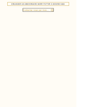
ORGANISER UN ANNIVERSAIRE HARRY POTTER À DIEKIRCH 9200
Contactez nous par message