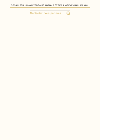
ORGANISER UN ANNIVERSAIRE HARRY POTTER À GREVENMACHER 6701
Contactez nous par message