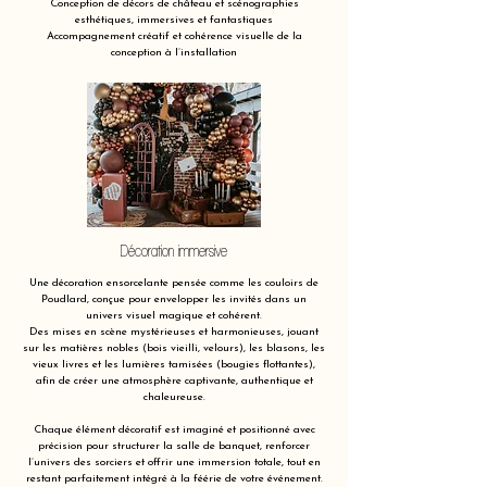
Conception de décors de château et scénographies
esthétiques, immersives et fantastiques
Accompagnement créatif et cohérence visuelle de la
conception à l’installation
Décoration immersive
Une décoration ensorcelante pensée comme les couloirs de
Poudlard, conçue pour envelopper les invités dans un
univers visuel magique et cohérent.
Des mises en scène mystérieuses et harmonieuses, jouant
sur les matières nobles (bois vieilli, velours), les blasons, les
vieux livres et les lumières tamisées (bougies flottantes),
afin de créer une atmosphère captivante, authentique et
chaleureuse.
Chaque élément décoratif est imaginé et positionné avec
précision pour structurer la salle de banquet, renforcer
l’univers des sorciers et offrir une immersion totale, tout en
restant parfaitement intégré à la féérie de votre événement.