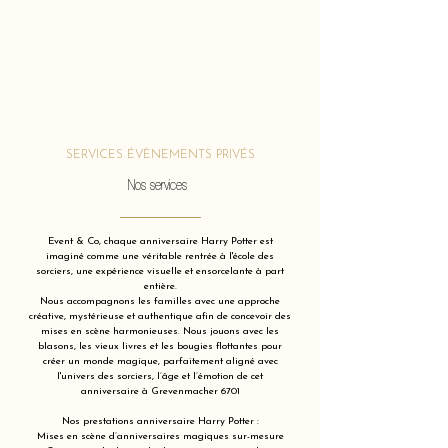
SERVICES ÉVÈNEMENTS PRIVÉS
Nos services
Event & Co, chaque anniversaire Harry Potter est
imaginé comme une véritable rentrée à l'école des
sorciers, une expérience visuelle et ensorcelante à part
entière.
Nous accompagnons les familles avec une approche
créative, mystérieuse et authentique afin de concevoir des
mises en scène harmonieuses. Nous jouons avec les
blasons, les vieux livres et les bougies flottantes pour
créer un monde magique, parfaitement aligné avec
l'univers des sorciers, l’âge et l’émotion de cet
anniversaire à Grevenmacher 6701
Nos prestations anniversaire Harry Potter :
Mises en scène d’anniversaires magiques sur-mesure