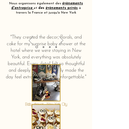
Nous organisons également des
évènements
d'entreprise
et
des
évènements privés
à
travers la France et jusqu'a New York
"They created the decor, florals, and
cake for my surprise baby shower at the
hotel where we were staying in New
York, and everything was absolutely
beautiful. Every detail felt so thoughtful
and deeply touching. It truly made the
day feel extra special and unforgettable."
KERSTIN HAHN
Baby shower - New York City