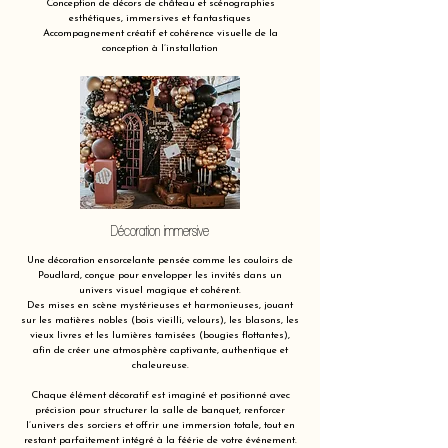
Conception de décors de château et scénographies
esthétiques, immersives et fantastiques
Accompagnement créatif et cohérence visuelle de la
conception à l’installation
Décoration immersive
Une décoration ensorcelante pensée comme les couloirs de
Poudlard, conçue pour envelopper les invités dans un
univers visuel magique et cohérent.
Des mises en scène mystérieuses et harmonieuses, jouant
sur les matières nobles (bois vieilli, velours), les blasons, les
vieux livres et les lumières tamisées (bougies flottantes),
afin de créer une atmosphère captivante, authentique et
chaleureuse.
Chaque élément décoratif est imaginé et positionné avec
précision pour structurer la salle de banquet, renforcer
l’univers des sorciers et offrir une immersion totale, tout en
restant parfaitement intégré à la féérie de votre événement.