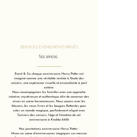
SERVICES ÉVÈNEMENTS PRIVÉS
Nos services
Event & Co, chaque anniversaire Harry Potter est
imaginé comme une véritable rentrée à l'école des
sorciers, une expérience visuelle et ensorcelante à part
entière.
Nous accompagnons les familles avec une approche
créative, mystérieuse et authentique afin de concevoir des
mises en scène harmonieuses. Nous jouons avec les
blasons, les vieux livres et les bougies flottantes pour
créer un monde magique, parfaitement aligné avec
l'univers des sorciers, l’âge et l’émotion de cet
anniversaire à Knokke 8300
Nos prestations anniversaire Harry Potter :
Mises en scène d’anniversaires magiques sur-mesure