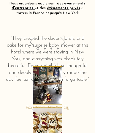
Nous organisons également des
évènements
d'entreprise
et
des
évènements privés
à
travers la France et jusqu'a New York
"They created the decor, florals, and
cake for my surprise baby shower at the
hotel where we were staying in New
York, and everything was absolutely
beautiful. Every detail felt so thoughtful
and deeply touching. It truly made the
day feel extra special and unforgettable."
KERSTIN HAHN
Baby shower - New York City