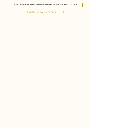
ORGANISER UN ANNIVERSAIRE HARRY POTTER À KNOKKE 8300
Contactez nous par message