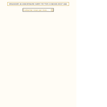
ORGANISER UN ANNIVERSAIRE HARRY POTTER À KNOKKE-HEIST 8300
Contactez nous par message