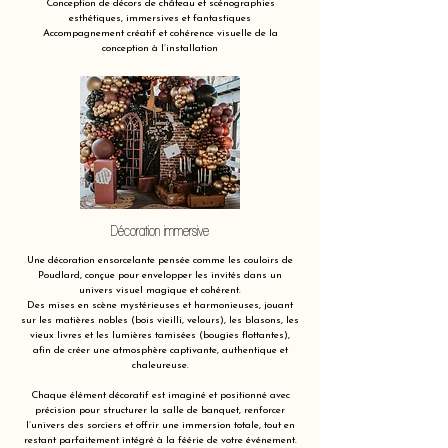
Conception de décors de château et scénographies
esthétiques, immersives et fantastiques
Accompagnement créatif et cohérence visuelle de la
conception à l’installation
Décoration immersive
Une décoration ensorcelante pensée comme les couloirs de
Poudlard, conçue pour envelopper les invités dans un
univers visuel magique et cohérent.
Des mises en scène mystérieuses et harmonieuses, jouant
sur les matières nobles (bois vieilli, velours), les blasons, les
vieux livres et les lumières tamisées (bougies flottantes),
afin de créer une atmosphère captivante, authentique et
chaleureuse.
Chaque élément décoratif est imaginé et positionné avec
précision pour structurer la salle de banquet, renforcer
l’univers des sorciers et offrir une immersion totale, tout en
restant parfaitement intégré à la féérie de votre événement.