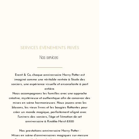
SERVICES ÉVÈNEMENTS PRIVÉS
Nos services
Event & Co, chaque anniversaire Harry Potter est
imaginé comme une véritable rentrée à l'école des
sorciers, une expérience visuelle et ensorcelante à part
entière.
Nous accompagnons les familles avec une approche
créative, mystérieuse et authentique afin de concevoir des
mises en scène harmonieuses. Nous jouons avec les
blasons, les vieux livres et les bougies flottantes pour
créer un monde magique, parfaitement aligné avec
l'univers des sorciers, l’âge et l’émotion de cet
anniversaire à Knokke-Heist 8300
Nos prestations anniversaire Harry Potter :
Mises en scène d’anniversaires magiques sur-mesure