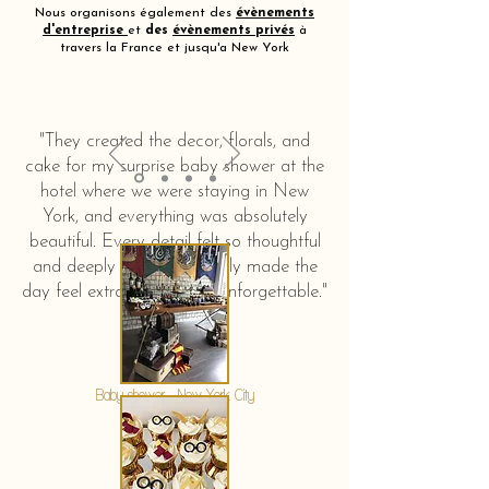
Nous organisons également des
évènements
d'entreprise
et
des
évènements privés
à
travers la France et jusqu'a New York
"They created the decor, florals, and
cake for my surprise baby shower at the
hotel where we were staying in New
York, and everything was absolutely
beautiful. Every detail felt so thoughtful
and deeply touching. It truly made the
day feel extra special and unforgettable."
KERSTIN HAHN
Baby shower - New York City