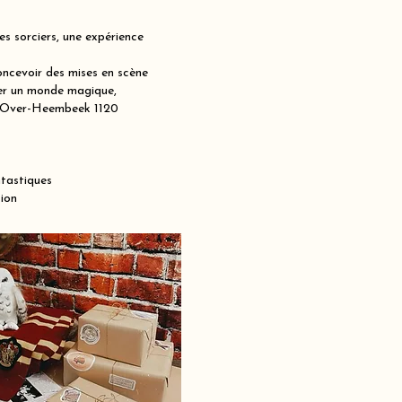
s sorciers, une expérience
ncevoir des mises en scène
réer un monde magique,
der-Over-Heembeek 1120
ntastiques
ion