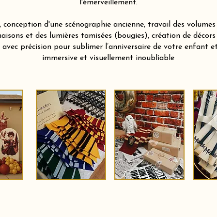
l'émerveillement.
 conception d'une scénographie ancienne, travail des volumes 
aisons et des lumières tamisées (bougies), création de décors
vec précision pour sublimer l’anniversaire de votre enfant et 
immersive et visuellement inoubliable