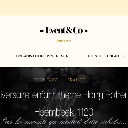
ORGANISATION D'EVENEMENT
COIN DES ENFANTS
EVENT&CO FRANCE
iversaire enfant thème Harry Potte
Heembeek 1120
Pour les moments qui méritent d'etre orchestré...