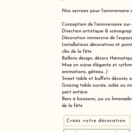
Nos services pour l’anniversaire 
Conception de l’anniversaire sur
Direction artistique & scénograp
Décoration immersive de l’espace 
Installations décoratives et poin
clés de la fête
Ballons design, décors thématiqu
Mise en scène élégante et rythm
animations, gâteau…)
Sweet table et buffets décorés se
Grazing table sucrée, salée ou 
part entière
Bars à boissons, jus ou limonades
de la fête
Créez votre décoration