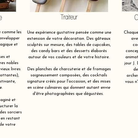
e
Traiteur
O
e comme les
Une expérience gustative pensée comme une
Chaque 
 envelopper
extension de votre décoration. Des gâteaux
ave
magique et
sculptés sur mesure, des tables de cupcakes,
co
des candy bars et des desserts élaborés
concep
ses et
autour de vos couleurs et de votre histoire.
animat
res nobles
jour J.
 vieux livres
Des planches de charcuterie et de fromages
de
lottantes),
soigneusement composées, des cocktails
orche
ptivante,
signature créés pour l'occasion, et des mises
vous n'
e.
en scène culinaires qui donnent autant envie
d'être photographiées que dégustées.
aginé et
ucturer la
 des sorciers
 en restant
 de votre