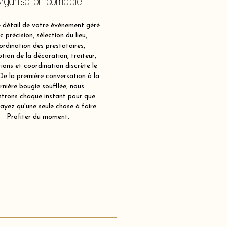
rganisation complète
détail de votre événement géré
c précision, sélection du lieu,
ordination des prestataires,
tion de la décoration, traiteur,
ions et coordination discrète le
 De la première conversation à la
rnière bougie soufflée, nous
strons chaque instant pour que
ayez qu'une seule chose à faire.
Profiter du moment.