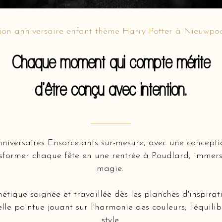
ion anniversaire enfant thème Harry Potter à Nieuwpo
Chaque moment qui compte mérite
d'être conçu avec intention.
nniversaires Ensorcelants sur-mesure, avec une concept
sformer chaque fête en une rentrée à Poudlard, immers
magie.
hétique soignée et travaillée dès les planches d'inspir
lle pointue jouant sur l'harmonie des couleurs, l'équili
style