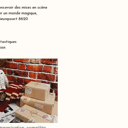
ncevoir des mises en scène
réer un monde magique,
à Nieuwpoort 8620
ntastiques
ion