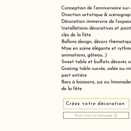
Conception de l’anniversaire sur
Direction artistique & scénograp
Décoration immersive de l’espace 
Installations décoratives et poin
clés de la fête
Ballons design, décors thématiqu
Mise en scène élégante et rythm
animations, gâteau…)
Sweet table et buffets décorés se
Grazing table sucrée, salée ou 
part entière
Bars à boissons, jus ou limonades
de la fête
Créez votre décoration
Ecris nous un message