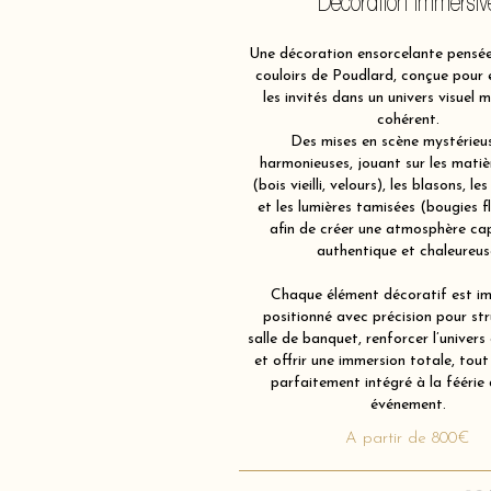
Décoration immersiv
Une décoration ensorcelante pensé
couloirs de Poudlard, conçue pour
les invités dans un univers visuel 
cohérent.
Des mises en scène mystérieu
harmonieuses, jouant sur les matiè
(bois vieilli, velours), les blasons, les
et les lumières tamisées (bougies f
afin de créer une atmosphère ca
authentique et chaleureus
Chaque élément décoratif est im
positionné avec précision pour str
salle de banquet, renforcer l’univers
et offrir une immersion totale, tout
parfaitement intégré à la féérie
événement.
A partir de 800€