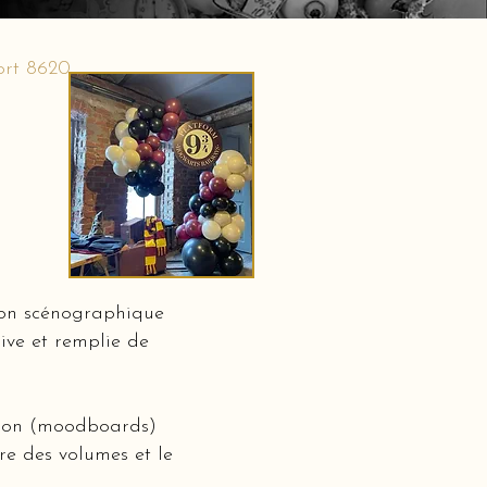
ort 8620
ion scénographique
ive et remplie de
ation (moodboards)
bre des volumes et le