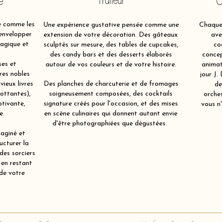
e
Traiteur
O
e comme les
Une expérience gustative pensée comme une
Chaque 
 envelopper
extension de votre décoration. Des gâteaux
ave
magique et
sculptés sur mesure, des tables de cupcakes,
co
des candy bars et des desserts élaborés
concep
ses et
autour de vos couleurs et de votre histoire.
animat
res nobles
jour J.
 vieux livres
Des planches de charcuterie et de fromages
de
lottantes),
soigneusement composées, des cocktails
orche
ptivante,
signature créés pour l'occasion, et des mises
vous n'
e.
en scène culinaires qui donnent autant envie
d'être photographiées que dégustées.
aginé et
ucturer la
 des sorciers
 en restant
 de votre