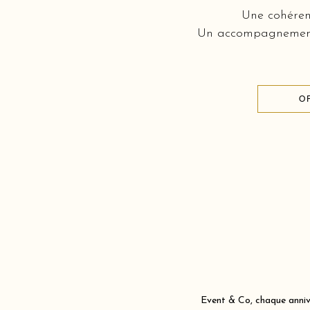
Une cohérenc
Un accompagnement c
O
Event & Co, chaque annive