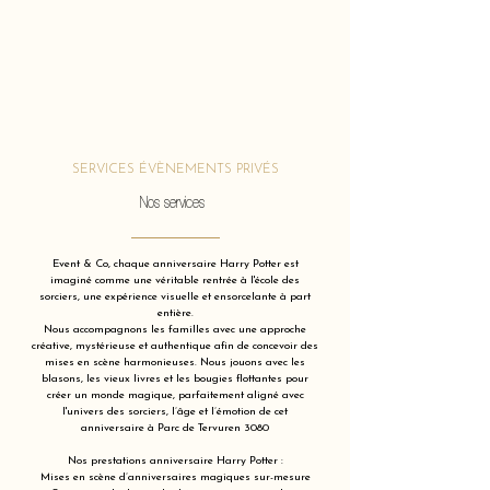
SERVICES ÉVÈNEMENTS PRIVÉS
Nos services
Event & Co, chaque anniversaire Harry Potter est
imaginé comme une véritable rentrée à l'école des
sorciers, une expérience visuelle et ensorcelante à part
entière.
Nous accompagnons les familles avec une approche
créative, mystérieuse et authentique afin de concevoir des
mises en scène harmonieuses. Nous jouons avec les
blasons, les vieux livres et les bougies flottantes pour
créer un monde magique, parfaitement aligné avec
l'univers des sorciers, l’âge et l’émotion de cet
anniversaire à Parc de Tervuren 3080
Nos prestations anniversaire Harry Potter :
Mises en scène d’anniversaires magiques sur-mesure