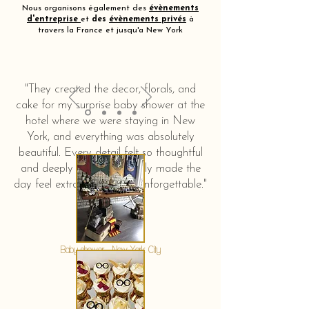
Nous organisons également des
évènements
d'entreprise
et
des
évènements privés
à
travers la France et jusqu'a New York
"They created the decor, florals, and
cake for my surprise baby shower at the
hotel where we were staying in New
York, and everything was absolutely
beautiful. Every detail felt so thoughtful
and deeply touching. It truly made the
day feel extra special and unforgettable."
KERSTIN HAHN
Baby shower - New York City