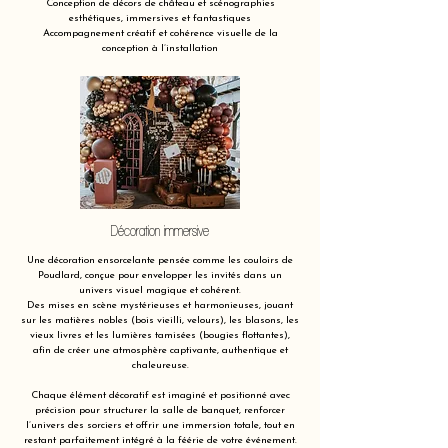
Conception de décors de château et scénographies
esthétiques, immersives et fantastiques
Accompagnement créatif et cohérence visuelle de la
conception à l’installation
Décoration immersive
Une décoration ensorcelante pensée comme les couloirs de
Poudlard, conçue pour envelopper les invités dans un
univers visuel magique et cohérent.
Des mises en scène mystérieuses et harmonieuses, jouant
sur les matières nobles (bois vieilli, velours), les blasons, les
vieux livres et les lumières tamisées (bougies flottantes),
afin de créer une atmosphère captivante, authentique et
chaleureuse.
Chaque élément décoratif est imaginé et positionné avec
précision pour structurer la salle de banquet, renforcer
l’univers des sorciers et offrir une immersion totale, tout en
restant parfaitement intégré à la féérie de votre événement.