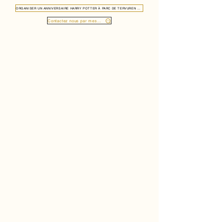
ORGANISER UN ANNIVERSAIRE HARRY POTTER À PARC DE TERVUREN 3080
Contactez nous par message