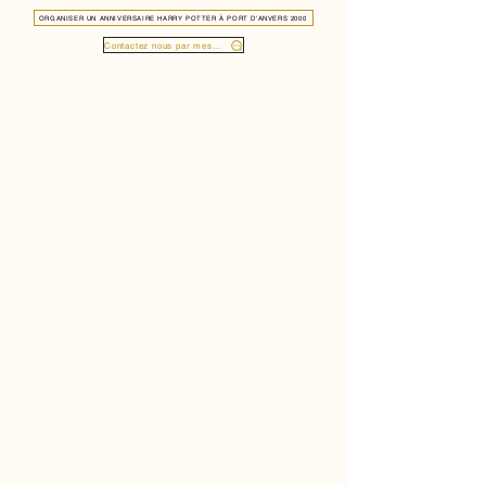
ORGANISER UN ANNIVERSAIRE HARRY POTTER À PORT D’ANVERS 2000
Contactez nous par message