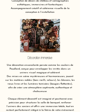
Conception de décors de château et scénographies
esthétiques, immersives et fantastiques
Accompagnement créatif et cohérence visuelle de la
conception à l’installation
Décoration immersive
Une décoration ensorcelante pensée comme les couloirs de
Poudlard, conçue pour envelopper les invités dans un
univers visuel magique et cohérent.
Des mises en scène mystérieuses et harmonieuses, jouant
sur les matières nobles (bois vieilli, velours), les blasons, les
vieux livres et les lumières tamisées (bougies flottantes),
afin de créer une atmosphère captivante, authentique et
chaleureuse.
Chaque élément décoratif est imaginé et positionné avec
précision pour structurer la salle de banquet, renforcer
l’univers des sorciers et offrir une immersion totale, tout en
restant parfaitement intégré à la féérie de votre événement.