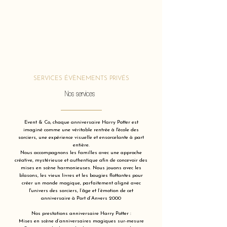
SERVICES ÉVÈNEMENTS PRIVÉS
Nos services
Event & Co, chaque anniversaire Harry Potter est
imaginé comme une véritable rentrée à l'école des
sorciers, une expérience visuelle et ensorcelante à part
entière.
Nous accompagnons les familles avec une approche
créative, mystérieuse et authentique afin de concevoir des
mises en scène harmonieuses. Nous jouons avec les
blasons, les vieux livres et les bougies flottantes pour
créer un monde magique, parfaitement aligné avec
l'univers des sorciers, l’âge et l’émotion de cet
anniversaire à Port d’Anvers 2000
Nos prestations anniversaire Harry Potter :
Mises en scène d’anniversaires magiques sur-mesure