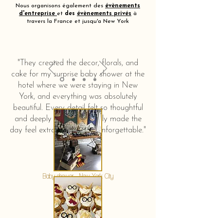
Nous organisons également des
évènements
d'entreprise
et
des
évènements privés
à
travers la France et jusqu'a New York
"They created the decor, florals, and
cake for my surprise baby shower at the
hotel where we were staying in New
York, and everything was absolutely
beautiful. Every detail felt so thoughtful
and deeply touching. It truly made the
day feel extra special and unforgettable."
KERSTIN HAHN
Baby shower - New York City