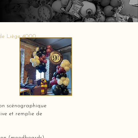
 de Liège 4000
ion scénographique
ive et remplie de
ation (moodboards)