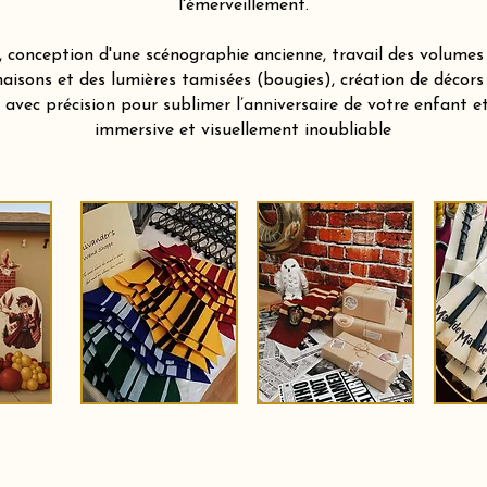
l'émerveillement.
 conception d'une scénographie ancienne, travail des volumes 
aisons et des lumières tamisées (bougies), création de décors
vec précision pour sublimer l’anniversaire de votre enfant et 
immersive et visuellement inoubliable