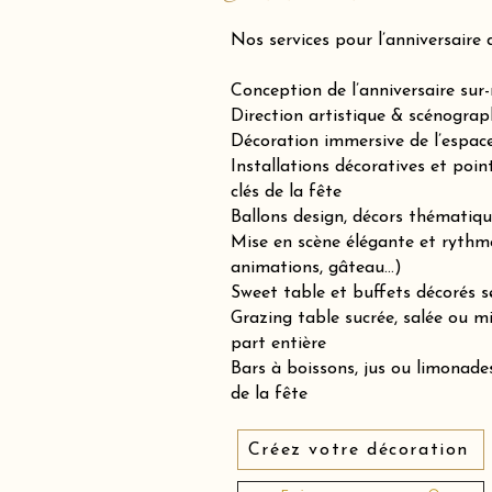
Nos services pour l’anniversaire 
Conception de l’anniversaire sur
Direction artistique & scénograp
Décoration immersive de l’espace 
Installations décoratives et poin
clés de la fête
Ballons design, décors thématiqu
Mise en scène élégante et rythm
animations, gâteau…)
Sweet table et buffets décorés se
Grazing table sucrée, salée ou 
part entière
Bars à boissons, jus ou limonades
de la fête
Créez votre décoration