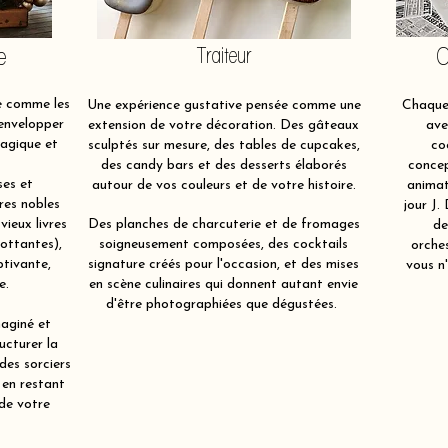
e
Traiteur
O
e comme les
Une expérience gustative pensée comme une
Chaque 
 envelopper
extension de votre décoration. Des gâteaux
ave
magique et
sculptés sur mesure, des tables de cupcakes,
co
des candy bars et des desserts élaborés
concep
ses et
autour de vos couleurs et de votre histoire.
animat
res nobles
jour J.
 vieux livres
Des planches de charcuterie et de fromages
de
lottantes),
soigneusement composées, des cocktails
orche
ptivante,
signature créés pour l'occasion, et des mises
vous n'
e.
en scène culinaires qui donnent autant envie
d'être photographiées que dégustées.
aginé et
ucturer la
 des sorciers
 en restant
 de votre