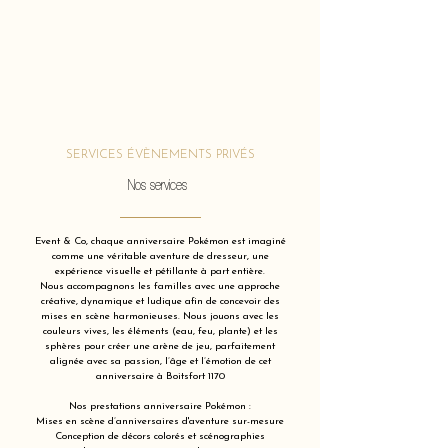
SERVICES ÉVÈNEMENTS PRIVÉS
Nos services
Event & Co, chaque anniversaire Pokémon est imaginé
comme une véritable aventure de dresseur, une
expérience visuelle et pétillante à part entière.
Nous accompagnons les familles avec une approche
créative, dynamique et ludique afin de concevoir des
mises en scène harmonieuses. Nous jouons avec les
couleurs vives, les éléments (eau, feu, plante) et les
sphères pour créer une arène de jeu, parfaitement
alignée avec sa passion, l’âge et l’émotion de cet
anniversaire à Boitsfort 1170
Nos prestations anniversaire Pokémon :
Mises en scène d’anniversaires d'aventure sur-mesure
Conception de décors colorés et scénographies