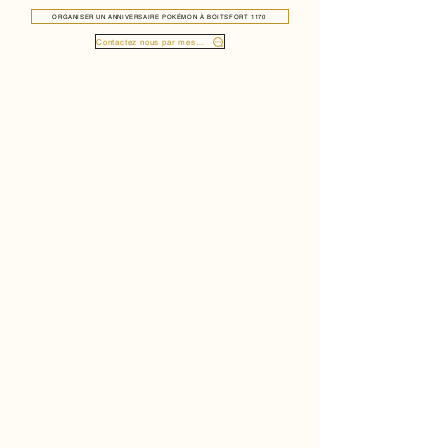
ORGANISER UN ANNIVERSAIRE POKÉMON À BOITSFORT 1170
Contactez nous par message