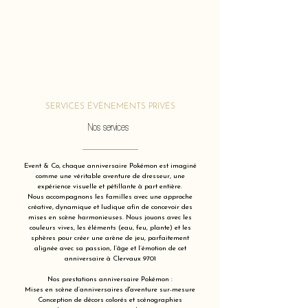
SERVICES ÉVÈNEMENTS PRIVÉS
Nos services
Event & Co, chaque anniversaire Pokémon est imaginé
comme une véritable aventure de dresseur, une
expérience visuelle et pétillante à part entière.
Nous accompagnons les familles avec une approche
créative, dynamique et ludique afin de concevoir des
mises en scène harmonieuses. Nous jouons avec les
couleurs vives, les éléments (eau, feu, plante) et les
sphères pour créer une arène de jeu, parfaitement
alignée avec sa passion, l’âge et l’émotion de cet
anniversaire à Clervaux 9701
Nos prestations anniversaire Pokémon :
Mises en scène d’anniversaires d'aventure sur-mesure
Conception de décors colorés et scénographies