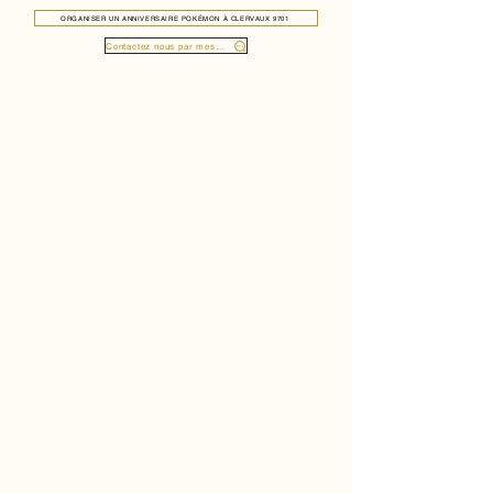
ORGANISER UN ANNIVERSAIRE POKÉMON À CLERVAUX 9701
Contactez nous par message