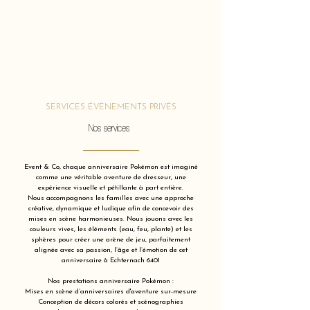
SERVICES ÉVÈNEMENTS PRIVÉS
Nos services
Event & Co, chaque anniversaire Pokémon est imaginé
comme une véritable aventure de dresseur, une
expérience visuelle et pétillante à part entière.
Nous accompagnons les familles avec une approche
créative, dynamique et ludique afin de concevoir des
mises en scène harmonieuses. Nous jouons avec les
couleurs vives, les éléments (eau, feu, plante) et les
sphères pour créer une arène de jeu, parfaitement
alignée avec sa passion, l’âge et l’émotion de cet
anniversaire à Echternach 6401
Nos prestations anniversaire Pokémon :
Mises en scène d’anniversaires d'aventure sur-mesure
Conception de décors colorés et scénographies