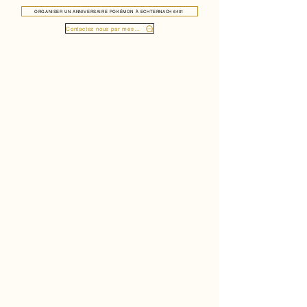
ORGANISER UN ANNIVERSAIRE POKÉMON À ECHTERNACH 6401
Contactez nous par message