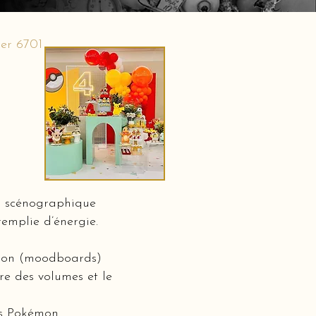
er 6701
n scénographique
emplie d’énergie.
ation (moodboards)
bre des volumes et le
rs Pokémon