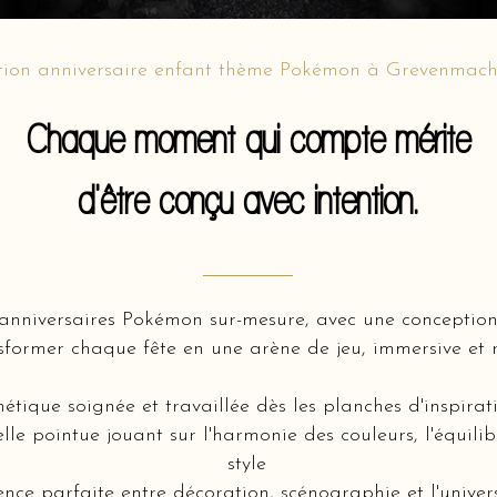
tion anniversaire enfant thème Pokémon à Grevenmach
Chaque moment qui compte mérite
d'être conçu avec intention.
’anniversaires Pokémon sur-mesure, avec une conceptio
former chaque fête en une arène de jeu, immersive et r
hétique soignée et travaillée dès les planches d'inspir
lle pointue jouant sur l'harmonie des couleurs, l'équili
style
nce parfaite entre décoration, scénographie et l'unive