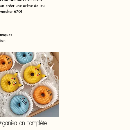
voir des mises en scène
ur créer une arène de jeu,
enmacher 6701
amiques
ion
rganisation complète