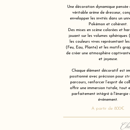
Une décoration dynamique pensée
véritable arène de dresseur, con
envelopper les invités dans un univ
Pokémon et cohérent.
Des mises en scène colorées et ha
jouant sur les volumes sphériques 
les couleurs vives représentant le
(Feu, Eau, Plante) et les motifs grap
de créer une atmosphère captivante
et joyeuse.
Chaque élément décoratif est im
positionné avec précision pour str
parcours, renforcer l’esprit de col
offrir une immersion totale, tout 
parfaitement intégré à l'énergie
événement.
A partir de 800€
Cha