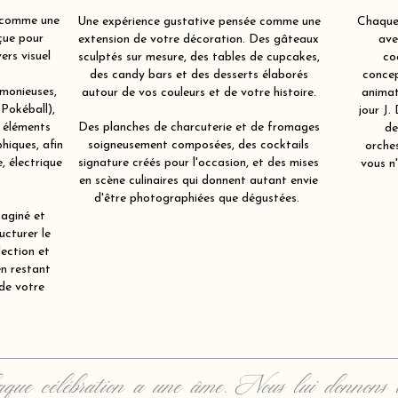
 comme une
Une expérience gustative pensée comme une
Chaque 
çue pour
extension de votre décoration. Des gâteaux
ave
ers visuel
sculptés sur mesure, des tables de cupcakes,
co
des candy bars et des desserts élaborés
concep
rmonieuses,
autour de vos couleurs et de votre histoire.
animat
(Pokéball),
jour J.
s éléments
Des planches de charcuterie et de fromages
de
hiques, afin
soigneusement composées, des cocktails
orche
, électrique
signature créés pour l'occasion, et des mises
vous n'
en scène culinaires qui donnent autant envie
d'être photographiées que dégustées.
aginé et
ucturer le
lection et
en restant
 de votre
que célébration a une âme. Nous lui donnons 