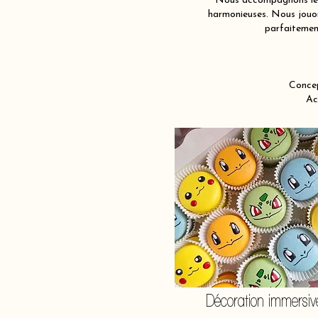
Nous accompagnons les 
harmonieuses. Nous jouons
parfaitement
Concep
Ac
Décoration immersiv