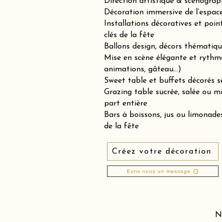
Direction artistique & scénograp
Décoration immersive de l’espace 
Installations décoratives et poin
clés de la fête
Ballons design, décors thématiqu
Mise en scène élégante et rythm
animations, gâteau…)
Sweet table et buffets décorés se
Grazing table sucrée, salée ou 
part entière
Bars à boissons, jus ou limonades
de la fête
Créez votre décoration
Ecris nous un message
N