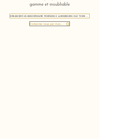
gamme et inoubliable
ORGANISER UN ANNIVERSAIRE POKÉMON À LUXEMBOURG OLD TOWN 1118
Contactez nous par message