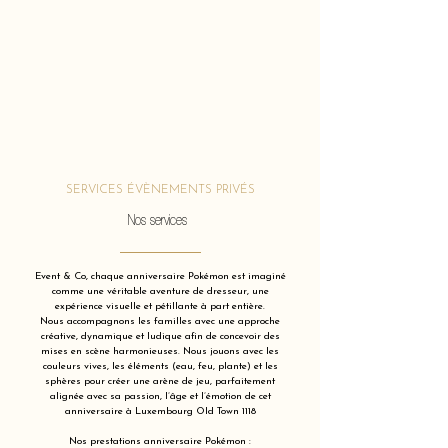
SERVICES ÉVÈNEMENTS PRIVÉS
Nos services
Event & Co, chaque anniversaire Pokémon est imaginé
comme une véritable aventure de dresseur, une
expérience visuelle et pétillante à part entière.
Nous accompagnons les familles avec une approche
créative, dynamique et ludique afin de concevoir des
mises en scène harmonieuses. Nous jouons avec les
couleurs vives, les éléments (eau, feu, plante) et les
sphères pour créer une arène de jeu, parfaitement
alignée avec sa passion, l’âge et l’émotion de cet
anniversaire à Luxembourg Old Town 1118
Nos prestations anniversaire Pokémon :