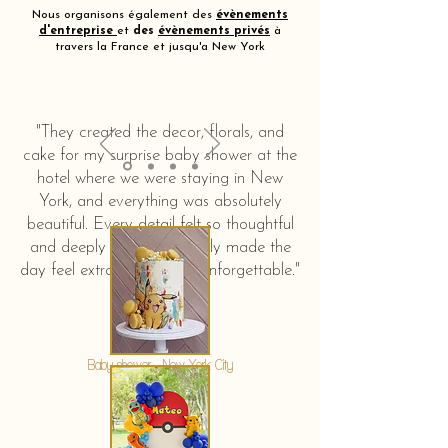
Nous organisons également des
évènements
d'entreprise
et
des
évènements privés
à
travers la France et jusqu'a New York
"They created the decor, florals, and
cake for my surprise baby shower at the
hotel where we were staying in New
York, and everything was absolutely
beautiful. Every detail felt so thoughtful
and deeply touching. It truly made the
day feel extra special and unforgettable."
KERSTIN HAHN
Baby shower - New York City