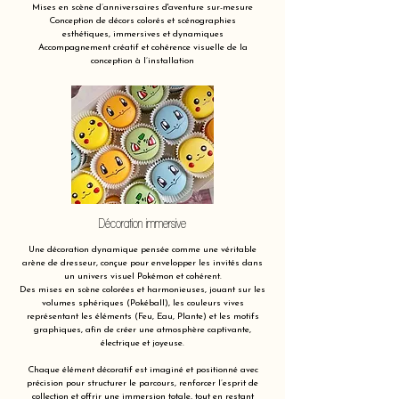
Mises en scène d’anniversaires d'aventure sur-mesure
Conception de décors colorés et scénographies
esthétiques, immersives et dynamiques
Accompagnement créatif et cohérence visuelle de la
conception à l’installation
Décoration immersive
Une décoration dynamique pensée comme une véritable
arène de dresseur, conçue pour envelopper les invités dans
un univers visuel Pokémon et cohérent.
Des mises en scène colorées et harmonieuses, jouant sur les
volumes sphériques (Pokéball), les couleurs vives
représentant les éléments (Feu, Eau, Plante) et les motifs
graphiques, afin de créer une atmosphère captivante,
électrique et joyeuse.
Chaque élément décoratif est imaginé et positionné avec
précision pour structurer le parcours, renforcer l’esprit de
collection et offrir une immersion totale, tout en restant