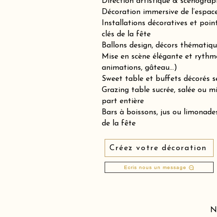
Direction artistique & scénograp
Décoration immersive de l’espace 
Installations décoratives et poin
clés de la fête
Ballons design, décors thématiqu
Mise en scène élégante et rythm
animations, gâteau…)
Sweet table et buffets décorés se
Grazing table sucrée, salée ou 
part entière
Bars à boissons, jus ou limonades
de la fête
Créez votre décoration
Ecris nous un message
N