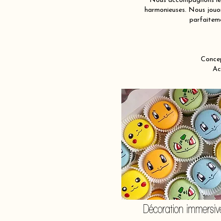
Nous accompagnons les 
harmonieuses. Nous jouons
parfaiteme
Concep
Ac
Décoration immersiv