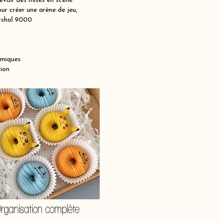
voir des mises en scène
ur créer une arène de jeu,
ershol 9000
amiques
ion
rganisation complète