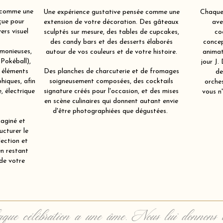
 comme une
Une expérience gustative pensée comme une
Chaque 
çue pour
extension de votre décoration. Des gâteaux
ave
ers visuel
sculptés sur mesure, des tables de cupcakes,
co
des candy bars et des desserts élaborés
concep
rmonieuses,
autour de vos couleurs et de votre histoire.
animat
(Pokéball),
jour J.
s éléments
Des planches de charcuterie et de fromages
de
hiques, afin
soigneusement composées, des cocktails
orche
, électrique
signature créés pour l'occasion, et des mises
vous n'
en scène culinaires qui donnent autant envie
d'être photographiées que dégustées.
aginé et
ucturer le
lection et
en restant
 de votre
que célébration a une âme. Nous lui donnons 