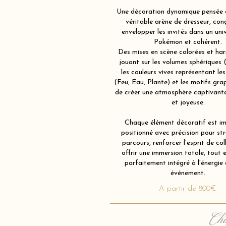
Une décoration dynamique pensée
véritable arène de dresseur, con
envelopper les invités dans un univ
Pokémon et cohérent.
Des mises en scène colorées et ha
jouant sur les volumes sphériques 
les couleurs vives représentant le
(Feu, Eau, Plante) et les motifs grap
de créer une atmosphère captivante
et joyeuse.
Chaque élément décoratif est im
positionné avec précision pour str
parcours, renforcer l’esprit de col
offrir une immersion totale, tout 
parfaitement intégré à l'énergie
événement.
A partir de 800€
Cha