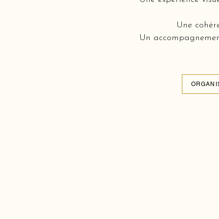
Une cohére
Un accompagnement c
ORGANI