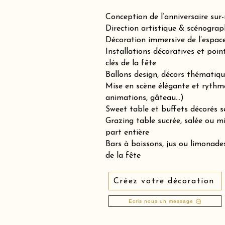
Conception de l’anniversaire sur
Direction artistique & scénograp
Décoration immersive de l’espace 
Installations décoratives et poin
clés de la fête
Ballons design, décors thématiqu
Mise en scène élégante et rythm
animations, gâteau…)
Sweet table et buffets décorés se
Grazing table sucrée, salée ou 
part entière
Bars à boissons, jus ou limonades
de la fête
Créez votre décoration
Ecris nous un message