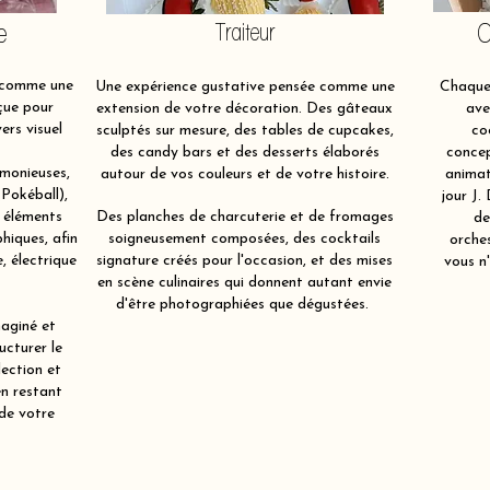
e
Traiteur
O
 comme une
Une expérience gustative pensée comme une
Chaque 
çue pour
extension de votre décoration. Des gâteaux
ave
ers visuel
sculptés sur mesure, des tables de cupcakes,
co
des candy bars et des desserts élaborés
concep
rmonieuses,
autour de vos couleurs et de votre histoire.
animat
(Pokéball),
jour J.
s éléments
Des planches de charcuterie et de fromages
de
hiques, afin
soigneusement composées, des cocktails
orche
, électrique
signature créés pour l'occasion, et des mises
vous n'
en scène culinaires qui donnent autant envie
d'être photographiées que dégustées.
aginé et
ucturer le
lection et
en restant
 de votre