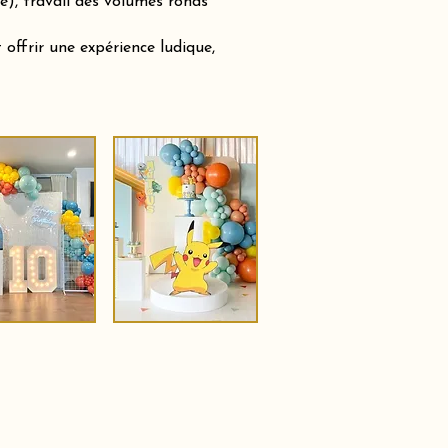
e), travail des volumes ronds
offrir une expérience ludique,