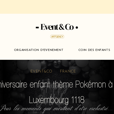
ORGANISATION D'EVENEMENT
COIN DES ENFANTS
EVENT&CO FRANCE
niversaire enfant thème Pokémon à
Luxembourg 1118
Pour les moments qui méritent d'etre orchestré...