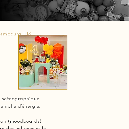
xembourg 1118
n scénographique
emplie d’énergie.
ation (moodboards)
bre des volumes et le