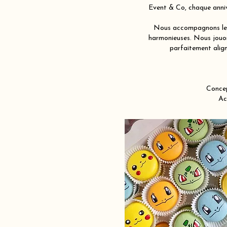
Event & Co, chaque anniv
Nous accompagnons les 
harmonieuses. Nous jouons
parfaitement align
Concep
Ac