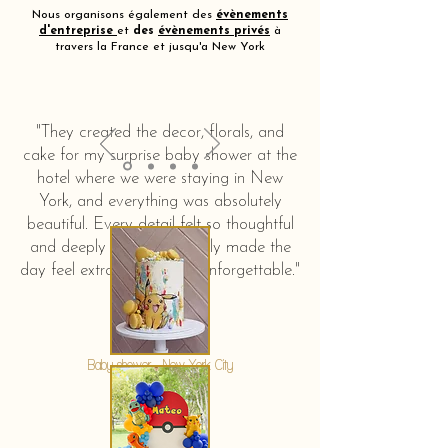
Nous organisons également des
évènements
d'entreprise
et
des
évènements privés
à
travers la France et jusqu'a New York
"They created the decor, florals, and
cake for my surprise baby shower at the
hotel where we were staying in New
York, and everything was absolutely
beautiful. Every detail felt so thoughtful
and deeply touching. It truly made the
day feel extra special and unforgettable."
KERSTIN HAHN
Baby shower - New York City