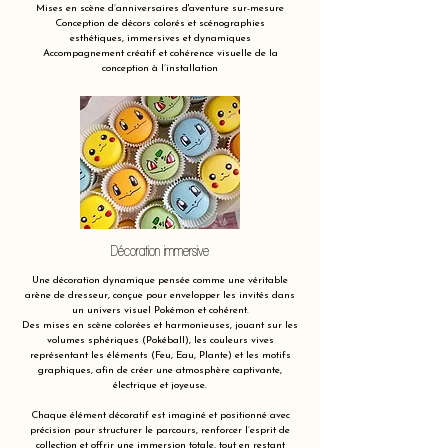
Mises en scène d’anniversaires d'aventure sur-mesure
Conception de décors colorés et scénographies
esthétiques, immersives et dynamiques
Accompagnement créatif et cohérence visuelle de la
conception à l’installation
Décoration immersive
Une décoration dynamique pensée comme une véritable
arène de dresseur, conçue pour envelopper les invités dans
un univers visuel Pokémon et cohérent.
Des mises en scène colorées et harmonieuses, jouant sur les
volumes sphériques (Pokéball), les couleurs vives
représentant les éléments (Feu, Eau, Plante) et les motifs
graphiques, afin de créer une atmosphère captivante,
électrique et joyeuse.
Chaque élément décoratif est imaginé et positionné avec
précision pour structurer le parcours, renforcer l’esprit de
collection et offrir une immersion totale, tout en restant