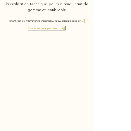
la réalisation technique, pour un rendu haut de
gamme et inoubliable
ORGANISER UN ANNIVERSAIRE POKÉMON À ROYAL GREENHOUSES OF LAEKEN 1020
Contactez nous par message