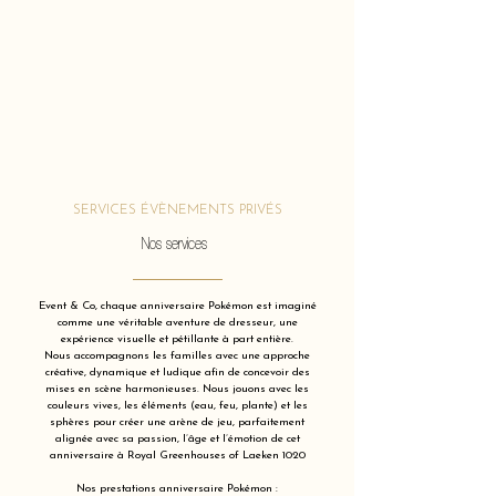
SERVICES ÉVÈNEMENTS PRIVÉS
Nos services
Event & Co, chaque anniversaire Pokémon est imaginé
comme une véritable aventure de dresseur, une
expérience visuelle et pétillante à part entière.
Nous accompagnons les familles avec une approche
créative, dynamique et ludique afin de concevoir des
mises en scène harmonieuses. Nous jouons avec les
couleurs vives, les éléments (eau, feu, plante) et les
sphères pour créer une arène de jeu, parfaitement
alignée avec sa passion, l’âge et l’émotion de cet
anniversaire à Royal Greenhouses of Laeken 1020
Nos prestations anniversaire Pokémon :