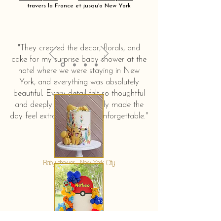
travers la France et jusqu'a New York
"They created the decor, florals, and
cake for my surprise baby shower at the
hotel where we were staying in New
York, and everything was absolutely
beautiful. Every detail felt so thoughtful
and deeply touching. It truly made the
day feel extra special and unforgettable."
KERSTIN HAHN
Baby shower - New York City