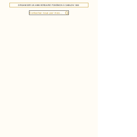
ORGANISER UN ANNIVERSAIRE POKÉMON À SABLON 1000
Contactez nous par message