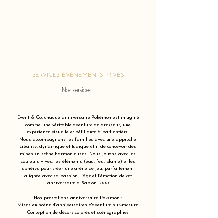
SERVICES ÉVÈNEMENTS PRIVÉS
Nos services
Event & Co, chaque anniversaire Pokémon est imaginé
comme une véritable aventure de dresseur, une
expérience visuelle et pétillante à part entière.
Nous accompagnons les familles avec une approche
créative, dynamique et ludique afin de concevoir des
mises en scène harmonieuses. Nous jouons avec les
couleurs vives, les éléments (eau, feu, plante) et les
sphères pour créer une arène de jeu, parfaitement
alignée avec sa passion, l’âge et l’émotion de cet
anniversaire à Sablon 1000
Nos prestations anniversaire Pokémon :
Mises en scène d’anniversaires d'aventure sur-mesure
Conception de décors colorés et scénographies