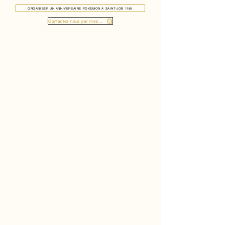
ORGANISER UN ANNIVERSAIRE POKÉMON À SAINT-JOB 1180
Contactez nous par message