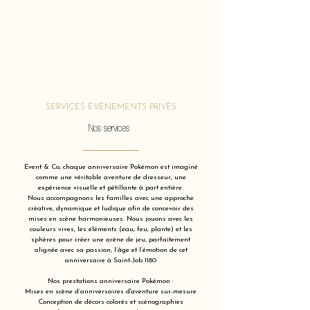
SERVICES ÉVÈNEMENTS PRIVÉS
Nos services
Event & Co, chaque anniversaire Pokémon est imaginé
comme une véritable aventure de dresseur, une
expérience visuelle et pétillante à part entière.
Nous accompagnons les familles avec une approche
créative, dynamique et ludique afin de concevoir des
mises en scène harmonieuses. Nous jouons avec les
couleurs vives, les éléments (eau, feu, plante) et les
sphères pour créer une arène de jeu, parfaitement
alignée avec sa passion, l’âge et l’émotion de cet
anniversaire à Saint-Job 1180
Nos prestations anniversaire Pokémon :
Mises en scène d’anniversaires d'aventure sur-mesure
Conception de décors colorés et scénographies