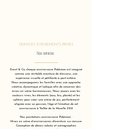
SERVICES ÉVÈNEMENTS PRIVÉS
Nos services
Event & Co, chaque anniversaire Pokémon est imaginé
comme une véritable aventure de dresseur, une
expérience visuelle et pétillante à part entière.
Nous accompagnons les familles avec une approche
créative, dynamique et ludique afin de concevoir des
mises en scène harmonieuses. Nous jouons avec les
couleurs vives, les éléments (eau, feu, plante) et les
sphères pour créer une arène de jeu, parfaitement
alignée avec sa passion, l’âge et l’émotion de cet
anniversaire à Vallée de la Moselle 5501
Nos prestations anniversaire Pokémon :
Mises en scène d’anniversaires d'aventure sur-mesure
Conception de décors colorés et scénographies