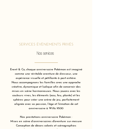
SERVICES ÉVÈNEMENTS PRIVÉS
Nos services
Event & Co, chaque anniversaire Pokémon est imaginé
comme une véritable aventure de dresseur, une
expérience visuelle et pétillante à part entière.
Nous accompagnons les familles avec une approche
créative, dynamique et ludique afin de concevoir des
mises en scène harmonieuses. Nous jouons avec les
couleurs vives, les éléments (eau, feu, plante) et les
sphères pour créer une arène de jeu, parfaitement
alignée avec sa passion, l’âge et l’émotion de cet
anniversaire à Wiltz 9500
Nos prestations anniversaire Pokémon :
Mises en scène d’anniversaires d'aventure sur-mesure
Conception de décors colorés et scénographies