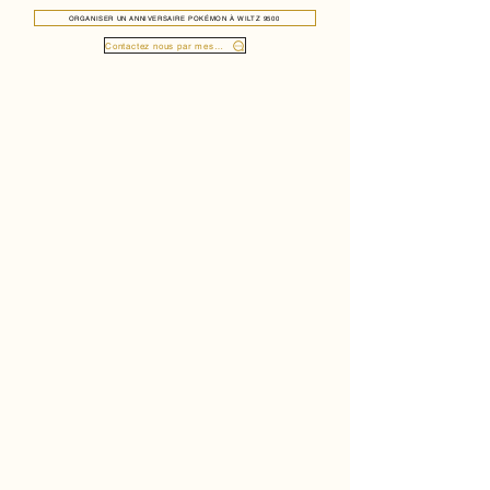
ORGANISER UN ANNIVERSAIRE POKÉMON À WILTZ 9500
Contactez nous par message