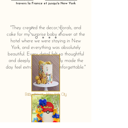
travers la France et jusqu'a New York
"They created the decor, florals, and
cake for my surprise baby shower at the
hotel where we were staying in New
York, and everything was absolutely
beautiful. Every detail felt so thoughtful
and deeply touching. It truly made the
day feel extra special and unforgettable."
KERSTIN HAHN
Baby shower - New York City