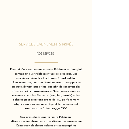
SERVICES ÉVÈNEMENTS PRIVÉS
Nos services
Event & Co, chaque anniversaire Pokémon est imaginé
comme une véritable aventure de dresseur, une
expérience visuelle et pétillante à part entière.
Nous accompagnons les familles avec une approche
créative, dynamique et ludique afin de concevoir des
mises en scène harmonieuses. Nous jouons avec les
couleurs vives, les éléments (eau, feu, plante) et les
sphères pour créer une arène de jeu, parfaitement
alignée avec sa passion, l’âge et l’émotion de cet
anniversaire à Zeebrugge 8380
Nos prestations anniversaire Pokémon :
Mises en scène d’anniversaires d'aventure sur-mesure
Conception de décors colorés et scénographies