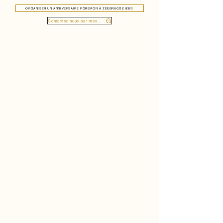
ORGANISER UN ANNIVERSAIRE POKÉMON À ZEEBRUGGE 8380
Contactez nous par message