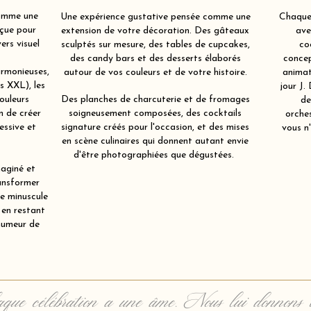
comme une
Une expérience gustative pensée comme une
Chaque 
çue pour
extension de votre décoration. Des gâteaux
ave
ers visuel
sculptés sur mesure, des tables de cupcakes,
co
des candy bars et des desserts élaborés
concep
rmonieuses,
autour de vos couleurs et de votre histoire.
animat
ts XXL), les
jour J.
ouleurs
Des planches de charcuterie et de fromages
de
in de créer
soigneusement composées, des cocktails
orche
essive et
signature créés pour l'occasion, et des mises
vous n'
en scène culinaires qui donnent autant envie
d'être photographiées que dégustées.
aginé et
ansformer
re minuscule
 en restant
humeur de
que célébration a une âme. Nous lui donnons 