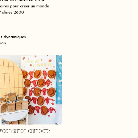
voir des mises en scène
maires pour créer un monde
 Malines 2800
et dynamiques
ion
rganisation complète