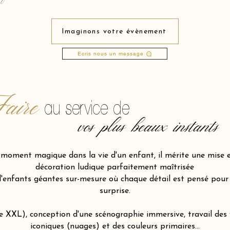
Imaginons votre évènement
Ecris nous un message
aire
au service de
vos plus beaux instants
n moment magique dans la vie d'un enfant, il mérite une mise 
décoration ludique parfaitement maîtrisée
nfants géantes sur-mesure où chaque détail est pensé pour d
surprise.
le XXL), conception d'une scénographie immersive, travail de
iconiques (nuages) et des couleurs primaires…