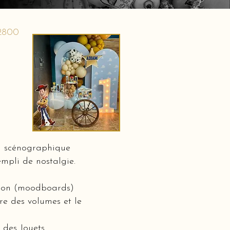
 2800
on scénographique
mpli de nostalgie.
ation (moodboards)
bre des volumes et le
 des Jouets