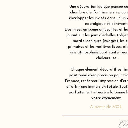
Une décoration ludique pensée 
chambre d'enfant immersive, con
envelopper les invités dans un univ
nostalgique et cohérent.
Des mises en scène amusantes et ha
jouant sur les jeux d'échelles (obje
motifs iconiques (nuages), les c
primaires et les matières lisses, af
une atmosphère captivante, régr
chaleureuse.
Chaque élément décoratif est im
positionné avec précision pour tr
l'espace, renforcer l’impression d'êt
et offrir une immersion totale, tout
parfaitement intégré à la bonne 
votre événement.
A partir de 800€
Cha