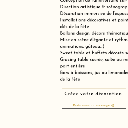
Conception de l’anniversaire sur
Direction artistique & scénograp
Décoration immersive de l’espace 
Installations décoratives et poin
clés de la fête
Ballons design, décors thématiqu
Mise en scène élégante et rythm
animations, gâteau…)
Sweet table et buffets décorés se
Grazing table sucrée, salée ou 
part entière
Bars à boissons, jus ou limonades
de la fête
Créez votre décoration
Ecris nous un message