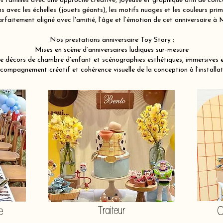
familles avec une approche créative, joyeuse et graphique afin de conce
 avec les échelles (jouets géants), les motifs nuages et les couleurs pri
arfaitement aligné avec l'amitié, l’âge et l’émotion de cet anniversaire à
Nos prestations anniversaire Toy Story :
Mises en scène d’anniversaires ludiques sur-mesure
e décors de chambre d'enfant et scénographies esthétiques, immersives 
compagnement créatif et cohérence visuelle de la conception à l’installat
e
Traiteur
O