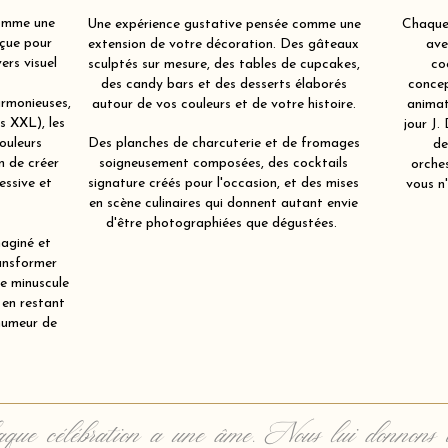
comme une
Une expérience gustative pensée comme une
Chaque 
çue pour
extension de votre décoration. Des gâteaux
ave
ers visuel
sculptés sur mesure, des tables de cupcakes,
co
des candy bars et des desserts élaborés
concep
rmonieuses,
autour de vos couleurs et de votre histoire.
animat
ts XXL), les
jour J.
ouleurs
Des planches de charcuterie et de fromages
de
in de créer
soigneusement composées, des cocktails
orche
essive et
signature créés pour l'occasion, et des mises
vous n'
en scène culinaires qui donnent autant envie
d'être photographiées que dégustées.
aginé et
ansformer
re minuscule
 en restant
humeur de
que célébration a une âme. Nous lui donnons 