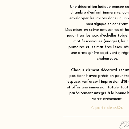
Une décoration ludique pensée 
chambre d'enfant immersive, con
envelopper les invités dans un univ
nostalgique et cohérent.
Des mises en scène amusantes et ha
jouant sur les jeux d'échelles (obje
motifs iconiques (nuages), les c
primaires et les matières lisses, af
une atmosphère captivante, régr
chaleureuse.
Chaque élément décoratif est im
positionné avec précision pour tr
l'espace, renforcer l’impression d'êt
et offrir une immersion totale, tout
parfaitement intégré à la bonne 
votre événement.
A partir de 800€
Cha