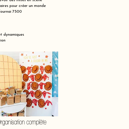
voir des mises en scène
maires pour créer un monde
 Tournai 7500
et dynamiques
ion
rganisation complète