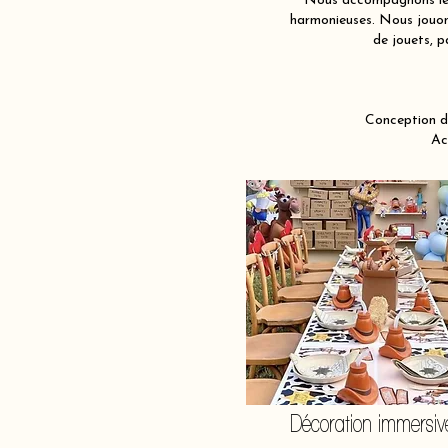
Nous accompagnons les 
harmonieuses. Nous jouons
de jouets, p
Conception d
Ac
Décoration immersiv