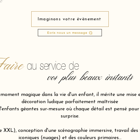
Imaginons votre évènement
Ecris nous un message
aire
au service de
vos plus beaux instants
n moment magique dans la vie d'un enfant, il mérite une mise 
décoration ludique parfaitement maîtrisée
nfants géantes sur-mesure où chaque détail est pensé pour d
surprise.
le XXL), conception d'une scénographie immersive, travail de
iconiques (nuages) et des couleurs primaires…