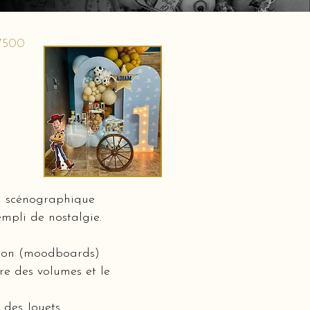
 7500
on scénographique
mpli de nostalgie.
ation (moodboards)
bre des volumes et le
 des Jouets