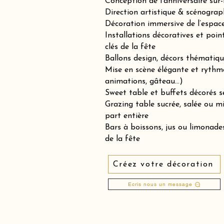
Conception de l’anniversaire sur
Direction artistique & scénograp
Décoration immersive de l’espace 
Installations décoratives et poin
clés de la fête
Ballons design, décors thématiqu
Mise en scène élégante et rythm
animations, gâteau…)
Sweet table et buffets décorés se
Grazing table sucrée, salée ou 
part entière
Bars à boissons, jus ou limonades
de la fête
Créez votre décoration
Ecris nous un message