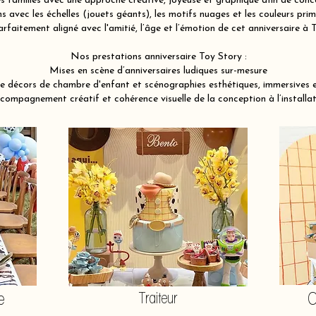
familles avec une approche créative, joyeuse et graphique afin de conce
 avec les échelles (jouets géants), les motifs nuages et les couleurs pri
arfaitement aligné avec l'amitié, l’âge et l’émotion de cet anniversaire à
Nos prestations anniversaire Toy Story :
Mises en scène d’anniversaires ludiques sur-mesure
e décors de chambre d'enfant et scénographies esthétiques, immersives 
compagnement créatif et cohérence visuelle de la conception à l’installat
e
Traiteur
O