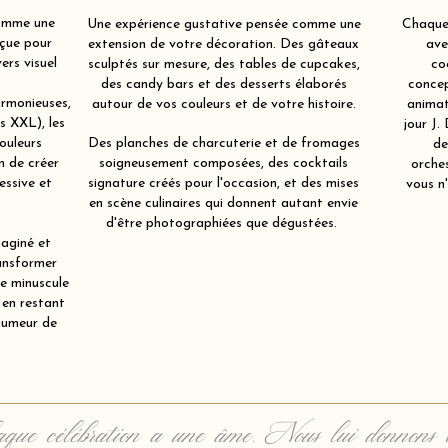
comme une
Une expérience gustative pensée comme une
Chaque 
çue pour
extension de votre décoration. Des gâteaux
ave
ers visuel
sculptés sur mesure, des tables de cupcakes,
co
des candy bars et des desserts élaborés
concep
rmonieuses,
autour de vos couleurs et de votre histoire.
animat
ts XXL), les
jour J.
ouleurs
Des planches de charcuterie et de fromages
de
in de créer
soigneusement composées, des cocktails
orche
essive et
signature créés pour l'occasion, et des mises
vous n'
en scène culinaires qui donnent autant envie
d'être photographiées que dégustées.
aginé et
ansformer
re minuscule
 en restant
humeur de
que célébration a une âme. Nous lui donnons 