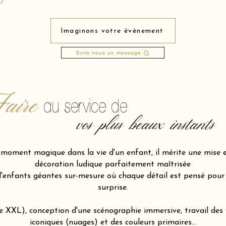
Imaginons votre évènement
Ecris nous un message
aire
au service de
vos plus beaux instants
n moment magique dans la vie d'un enfant, il mérite une mise 
décoration ludique parfaitement maîtrisée
nfants géantes sur-mesure où chaque détail est pensé pour d
surprise.
le XXL), conception d'une scénographie immersive, travail de
iconiques (nuages) et des couleurs primaires…