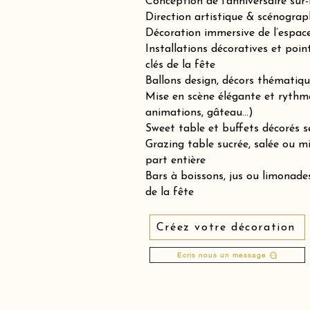
Conception de l’anniversaire sur
Direction artistique & scénograp
Décoration immersive de l’espace 
Installations décoratives et poin
clés de la fête
Ballons design, décors thématiqu
Mise en scène élégante et rythm
animations, gâteau…)
Sweet table et buffets décorés se
Grazing table sucrée, salée ou 
part entière
Bars à boissons, jus ou limonades
de la fête
Créez votre décoration
Ecris nous un message