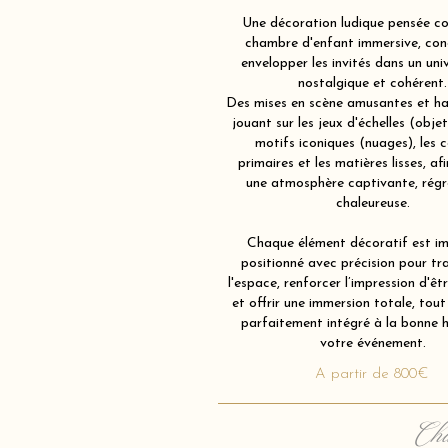
Une décoration ludique pensée 
chambre d'enfant immersive, con
envelopper les invités dans un univ
nostalgique et cohérent.
Des mises en scène amusantes et ha
jouant sur les jeux d'échelles (obje
motifs iconiques (nuages), les c
primaires et les matières lisses, af
une atmosphère captivante, régr
chaleureuse.
Chaque élément décoratif est im
positionné avec précision pour tr
l'espace, renforcer l’impression d'êt
et offrir une immersion totale, tout
parfaitement intégré à la bonne 
votre événement.
A partir de 800€
Cha