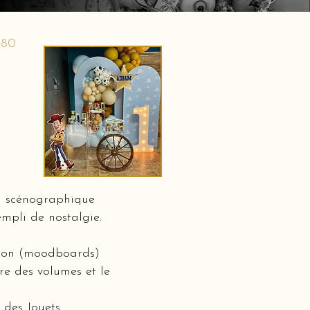
180
on scénographique
mpli de nostalgie.
ation (moodboards)
bre des volumes et le
 des Jouets