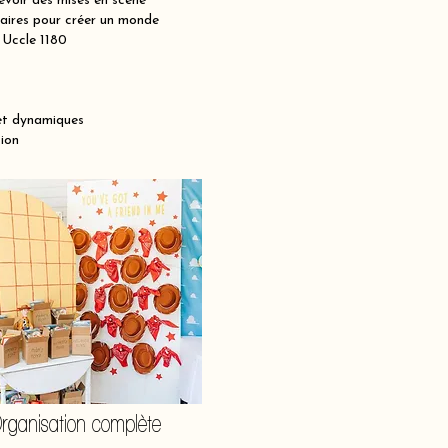
voir des mises en scène
maires pour créer un monde
à Uccle 1180
et dynamiques
ion
rganisation complète