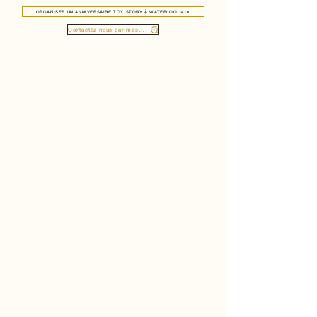
ORGANISER UN ANNIVERSAIRE TOY STORY À WATERLOO 1410
Contactez nous par message