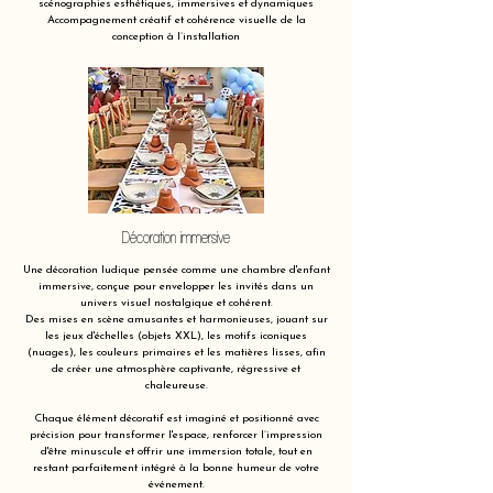
scénographies esthétiques, immersives et dynamiques
Accompagnement créatif et cohérence visuelle de la
conception à l’installation
Décoration immersive
Une décoration ludique pensée comme une chambre d'enfant
immersive, conçue pour envelopper les invités dans un
univers visuel nostalgique et cohérent.
Des mises en scène amusantes et harmonieuses, jouant sur
les jeux d'échelles (objets XXL), les motifs iconiques
(nuages), les couleurs primaires et les matières lisses, afin
de créer une atmosphère captivante, régressive et
chaleureuse.
Chaque élément décoratif est imaginé et positionné avec
précision pour transformer l'espace, renforcer l’impression
d'être minuscule et offrir une immersion totale, tout en
restant parfaitement intégré à la bonne humeur de votre
événement.