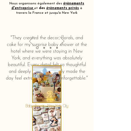
Nous organisons également des
évènements
d'entreprise
et
des
évènements privés
à
travers la France et jusqu'a New York
"They created the decor, florals, and
cake for my surprise baby shower at the
hotel where we were staying in New
York, and everything was absolutely
beautiful. Every detail felt so thoughtful
and deeply touching. It truly made the
day feel extra special and unforgettable."
KERSTIN HAHN
Baby shower - New York City