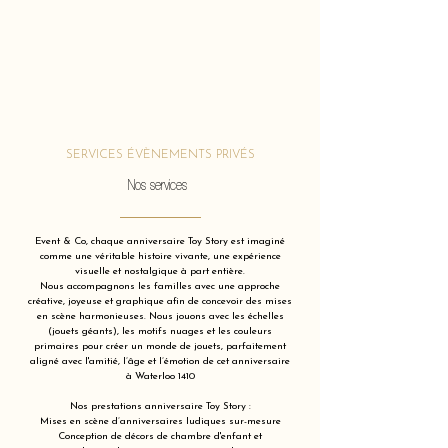
SERVICES ÉVÈNEMENTS PRIVÉS
Nos services
Event & Co, chaque anniversaire Toy Story est imaginé
comme une véritable histoire vivante, une expérience
visuelle et nostalgique à part entière.
Nous accompagnons les familles avec une approche
créative, joyeuse et graphique afin de concevoir des mises
en scène harmonieuses. Nous jouons avec les échelles
(jouets géants), les motifs nuages et les couleurs
primaires pour créer un monde de jouets, parfaitement
aligné avec l'amitié, l’âge et l’émotion de cet anniversaire
à Waterloo 1410
Nos prestations anniversaire Toy Story :
Mises en scène d’anniversaires ludiques sur-mesure
Conception de décors de chambre d'enfant et