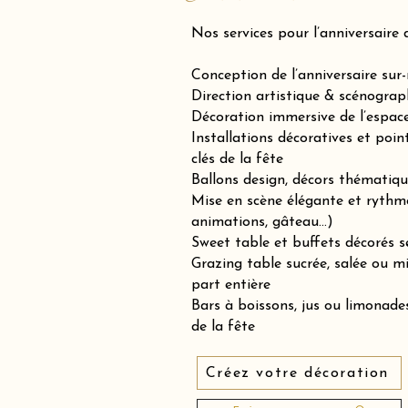
Nos services pour l’anniversaire 
Conception de l’anniversaire sur
Direction artistique & scénograp
Décoration immersive de l’espace 
Installations décoratives et poin
clés de la fête
Ballons design, décors thématiqu
Mise en scène élégante et rythm
animations, gâteau…)
Sweet table et buffets décorés se
Grazing table sucrée, salée ou 
part entière
Bars à boissons, jus ou limonades
de la fête
Créez votre décoration