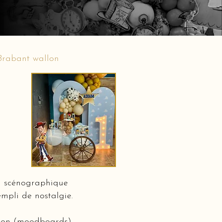
 Brabant wallon
on scénographique
mpli de nostalgie.
ation (moodboards)