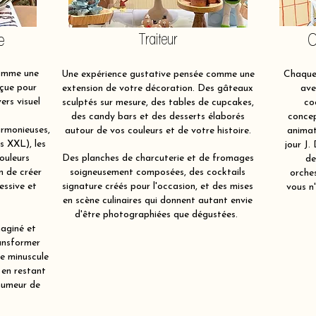
e
Traiteur
O
comme une
Une expérience gustative pensée comme une
Chaque 
çue pour
extension de votre décoration. Des gâteaux
ave
ers visuel
sculptés sur mesure, des tables de cupcakes,
co
des candy bars et des desserts élaborés
concep
rmonieuses,
autour de vos couleurs et de votre histoire.
animat
ts XXL), les
jour J.
ouleurs
Des planches de charcuterie et de fromages
de
in de créer
soigneusement composées, des cocktails
orche
essive et
signature créés pour l'occasion, et des mises
vous n'
en scène culinaires qui donnent autant envie
d'être photographiées que dégustées.
aginé et
ansformer
re minuscule
 en restant
humeur de