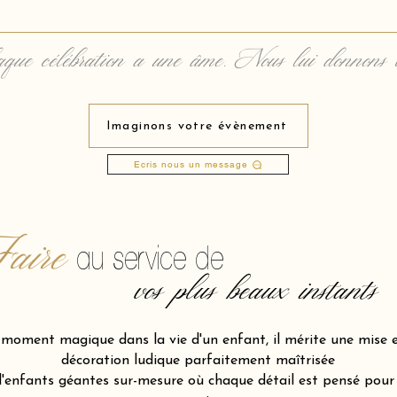
que célébration a une âme. Nous lui donnons 
Imaginons votre évènement
Ecris nous un message
aire
au service de
vos plus beaux instants
n moment magique dans la vie d'un enfant, il mérite une mise 
décoration ludique parfaitement maîtrisée
nfants géantes sur-mesure où chaque détail est pensé pour d