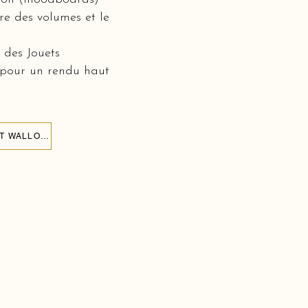
bre des volumes et le
 des Jouets
 pour un rendu haut
ORGANISER UN ANNIVERSAIRE TOY STORY DANS LA PROVINCE DU BRABANT WALLON 1300