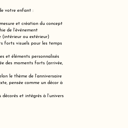
de votre enfant :
-mesure et création du concept
hie de l’événement
(intérieur ou extérieur)
ts forts visuels pour les temps
es et éléments personnalisés
ée des moments forts (arrivée,
lon le thème de l’anniversaire
mixte, pensée comme un décor à
 décorés et intégrés à l’univers