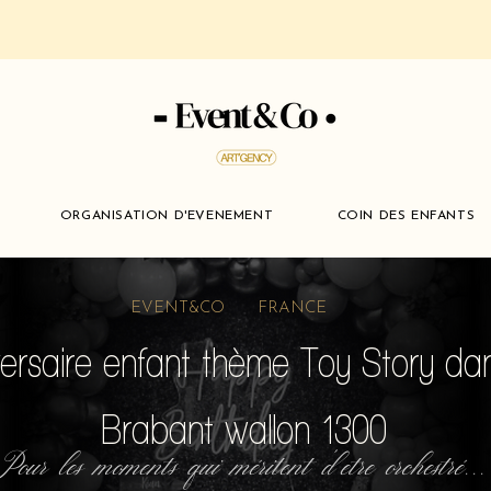
ORGANISATION D'EVENEMENT
COIN DES ENFANTS
EVENT&CO FRANCE
ersaire enfant thème Toy Story dan
Brabant wallon 1300
Pour les moments qui méritent d'etre orchestré...