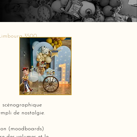
 Limbourg 3500
on scénographique
mpli de nostalgie.
ation (moodboards)
bre des volumes et le