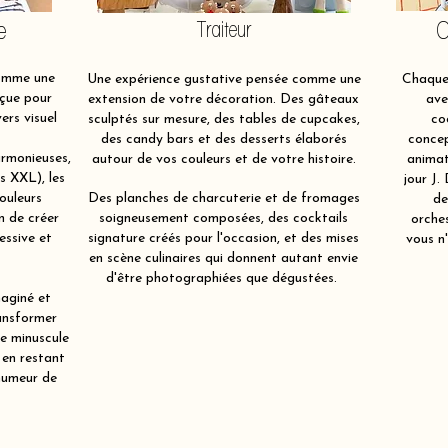
e
Traiteur
O
comme une
Une expérience gustative pensée comme une
Chaque 
çue pour
extension de votre décoration. Des gâteaux
ave
ers visuel
sculptés sur mesure, des tables de cupcakes,
co
des candy bars et des desserts élaborés
concep
rmonieuses,
autour de vos couleurs et de votre histoire.
animat
ts XXL), les
jour J.
ouleurs
Des planches de charcuterie et de fromages
de
in de créer
soigneusement composées, des cocktails
orche
essive et
signature créés pour l'occasion, et des mises
vous n'
en scène culinaires qui donnent autant envie
d'être photographiées que dégustées.
aginé et
ansformer
re minuscule
 en restant
humeur de