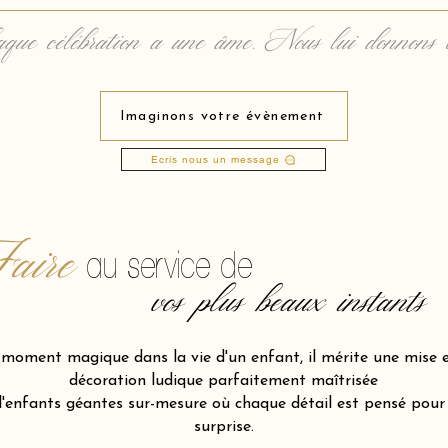
que célébration a une âme. Nous lui donnons 
Imaginons votre évènement
Ecris nous un message
aire
au service de
vos plus beaux instants
n moment magique dans la vie d'un enfant, il mérite une mise 
décoration ludique parfaitement maîtrisée
nfants géantes sur-mesure où chaque détail est pensé pour d
surprise.