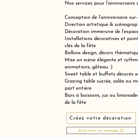
Nos services pour l’anniversaire 
Conception de l’anniversaire sur
Direction artistique & scénograp
Décoration immersive de l’espace 
Installations décoratives et poin
clés de la fête
Ballons design, décors thématiqu
Mise en scène élégante et rythm
animations, gâteau…)
Sweet table et buffets décorés se
Grazing table sucrée, salée ou 
part entière
Bars à boissons, jus ou limonades
de la fête
Créez votre décoration
Ecris nous un message