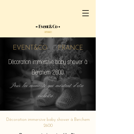
EVENT&CO FRANCE
Décoration immersive baby shower à
Berchem 2600
Pour les moments qui méritent d'etre
orchestré...
Décoration immersive baby shower à Berchem
2600