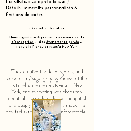
Installation complète le jour J
Détails immersifs personnalisés &
finitions délicates
Créez votre décoration
Nous organisons également des
évènements
d'entreprise
et
des
évènements privés
à
travers la France et jusqu'a New York
"They created the decor, florals, and
cake for my surprise baby shower at the
hotel where we were staying in New
York, and everything was absolutely
beautiful. Every detail felt so thoughtful
and deeply touching. It truly made the
day feel extra special and unforgettable."
KERSTIN HAHN