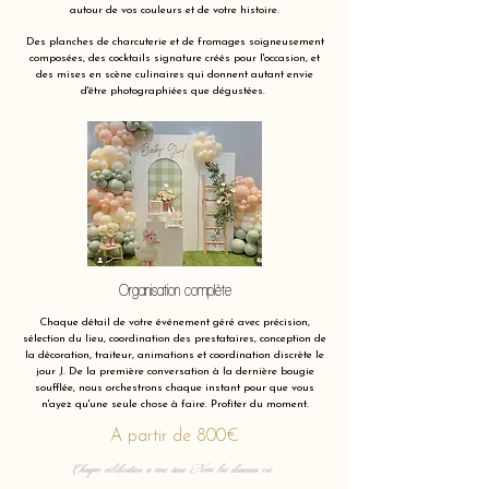
autour de vos couleurs et de votre histoire.
Des planches de charcuterie et de fromages soigneusement
composées, des cocktails signature créés pour l'occasion, et
des mises en scène culinaires qui donnent autant envie
d'être photographiées que dégustées.
Organisation complète
Chaque détail de votre événement géré avec précision,
sélection du lieu, coordination des prestataires, conception de
la décoration, traiteur, animations et coordination discrète le
jour J. De la première conversation à la dernière bougie
soufflée, nous orchestrons chaque instant pour que vous
n'ayez qu'une seule chose à faire. Profiter du moment.
A partir de 800€
Chaque célébration a une âme. Nous lui donnons vie.