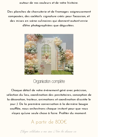
autour de vos couleurs et de votre histoire.
Des planches de charcuterie et de fromages soigneusement
composées, des cocktails signature créés pour l'occasion, et
des mises en scène culinaires qui donnent autant envie
d'être photographiées que dégustées.
Organisation complète
Chaque détail de votre événement géré avec précision,
sélection du lieu, coordination des prestataires, conception de
la décoration, traiteur, animations et coordination discrète le
jour J. De la première conversation à la dernière bougie
soufflée, nous orchestrons chaque instant pour que vous
n'ayez qu'une seule chose à faire. Profiter du moment.
A partir de 800€
Chaque célébration a une âme. Nous lui donnons vie.