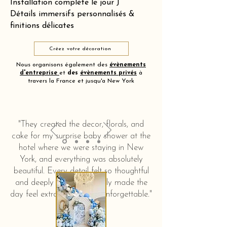
Installation complète le jour J
Détails immersifs personnalisés &
finitions délicates
Créez votre décoration
Nous organisons également des
évènements
d'entreprise
et
des
évènements privés
à
travers la France et jusqu'a New York
"They created the decor, florals, and
cake for my surprise baby shower at the
hotel where we were staying in New
York, and everything was absolutely
beautiful. Every detail felt so thoughtful
and deeply touching. It truly made the
day feel extra special and unforgettable."
KERSTIN HAHN