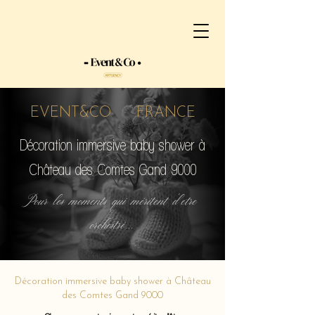
EVENT&CO FRANCE
Décoration immersive baby shower à
Château des Comtes Gand 9000
Pour les moments qui méritent d'etre
orchestré...
Décoration immersive baby shower à Château
des Comtes Gand 9000