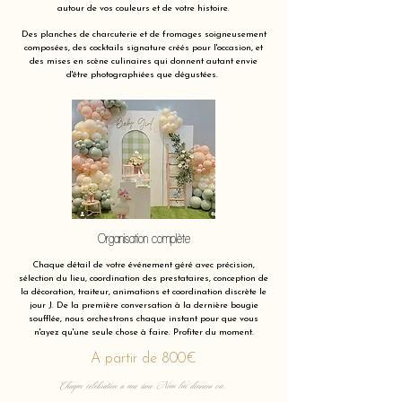
autour de vos couleurs et de votre histoire.
Des planches de charcuterie et de fromages soigneusement
composées, des cocktails signature créés pour l'occasion, et
des mises en scène culinaires qui donnent autant envie
d'être photographiées que dégustées.
Organisation complète
Chaque détail de votre événement géré avec précision,
sélection du lieu, coordination des prestataires, conception de
la décoration, traiteur, animations et coordination discrète le
jour J. De la première conversation à la dernière bougie
soufflée, nous orchestrons chaque instant pour que vous
n'ayez qu'une seule chose à faire. Profiter du moment.
A partir de 800€
Chaque célébration a une âme. Nous lui donnons vie.