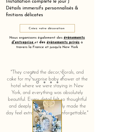
Installation complète le jour J
Détails immersifs personnalisés &
finitions délicates
Créez votre décoration
Nous organisons également des
évènements
d'entreprise
et
des
évènements privés
à
travers la France et jusqu'a New York
"They created the decor, florals, and
cake for my surprise baby shower at the
hotel where we were staying in New
York, and everything was absolutely
beautiful. Every detail felt so thoughtful
and deeply touching. It truly made the
day feel extra special and unforgettable."
KERSTIN HAHN