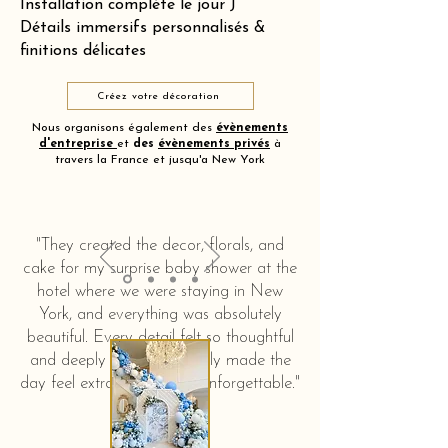
Installation complète le jour J
Détails immersifs personnalisés &
finitions délicates
Créez votre décoration
Nous organisons également des
évènements
d'entreprise
et
des
évènements privés
à
travers la France et jusqu'a New York
"They created the decor, florals, and
cake for my surprise baby shower at the
hotel where we were staying in New
York, and everything was absolutely
beautiful. Every detail felt so thoughtful
and deeply touching. It truly made the
day feel extra special and unforgettable."
KERSTIN HAHN