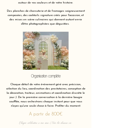
autour de vos couleurs et de votre histoire.
Des planches de charcuterie et de fromages soigneusement
composées, des cocktails signature créés pour l'occasion, et
des mises en scène culinaires qui donnent autant envie
d'être photographiées que dégustées.
Organisation complète
Chaque détail de votre événement géré avec précision,
sélection du lieu, coordination des prestataires, conception de
la décoration, traiteur, animations et coordination discrète le
jour J. De la première conversation à la dernière bougie
soufflée, nous orchestrons chaque instant pour que vous
n'ayez qu'une seule chose à faire. Profiter du moment.
A partir de 800€
Chaque célébration a une âme. Nous lui donnons vie.