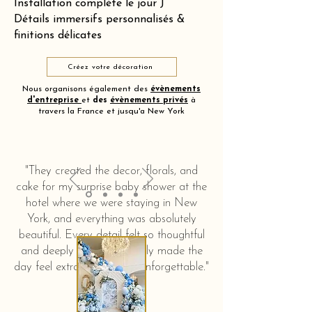
Installation complète le jour J
Détails immersifs personnalisés &
finitions délicates
Créez votre décoration
Nous organisons également des
évènements
d'entreprise
et
des
évènements privés
à
travers la France et jusqu'a New York
"They created the decor, florals, and
cake for my surprise baby shower at the
hotel where we were staying in New
York, and everything was absolutely
beautiful. Every detail felt so thoughtful
and deeply touching. It truly made the
day feel extra special and unforgettable."
KERSTIN HAHN