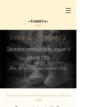
EVENT&CO FRANCE
Décoration immersive baby shower à
Deurne 2100
Pour les moments qui méritent d'etre
orchestré...
Décoration immersive baby shower à Deurne
2100